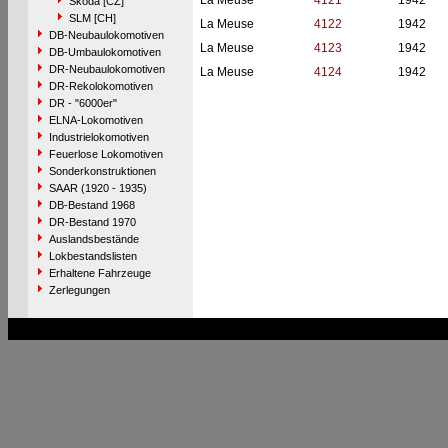
La Meuse
4121
1942
Škoda [CZ]
SLM [CH]
La Meuse
4122
1942
DB-Neubaulokomotiven
La Meuse
4123
1942
DB-Umbaulokomotiven
DR-Neubaulokomotiven
La Meuse
4124
1942
DR-Rekolokomotiven
DR - "6000er"
ELNA-Lokomotiven
Industrielokomotiven
Feuerlose Lokomotiven
Sonderkonstruktionen
SAAR (1920 - 1935)
DB-Bestand 1968
DR-Bestand 1970
Auslandsbestände
Lokbestandslisten
Erhaltene Fahrzeuge
Zerlegungen