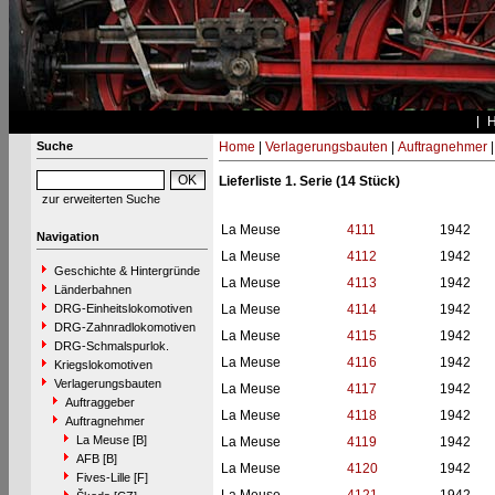
Suche
Home
|
Verlagerungsbauten
|
Auftragnehmer
Lieferliste 1. Serie (14 Stück)
zur erweiterten Suche
La Meuse
4111
1942
Navigation
La Meuse
4112
1942
Geschichte & Hintergründe
La Meuse
4113
1942
Länderbahnen
DRG-Einheitslokomotiven
La Meuse
4114
1942
DRG-Zahnradlokomotiven
La Meuse
4115
1942
DRG-Schmalspurlok.
La Meuse
4116
1942
Kriegslokomotiven
Verlagerungsbauten
La Meuse
4117
1942
Auftraggeber
La Meuse
4118
1942
Auftragnehmer
La Meuse [B]
La Meuse
4119
1942
AFB [B]
La Meuse
4120
1942
Fives-Lille [F]