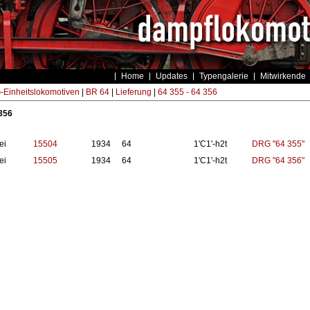
Home
Updates
Typengalerie
Mitwirkende
Einheitslokomotiven
|
BR 64
|
Lieferung
|
64 355 - 64 356
 356
ei
15504
1934
64
1'C1'-h2t
DRG "64 355"
ei
15505
1934
64
1'C1'-h2t
DRG "64 356"