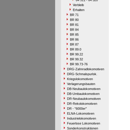
64 511 - 64 520
Verbleib
Erhalten
BR 71
BR 80
BR 81
BR 84
BR 85
BR 86
BR 87
BR 89.0
BR 99.22
BR 99.32
BR 99.73-76
DRG-Zahnradlokomotiven
DRG-Schmalspurlok.
Kriegslokomotiven
Verlagerungsbauten
DB-Neubaulokomotiven
DB-Umbaulokomotiven
DR-Neubaulokomotiven
DR-Rekolokomotiven
DR - "6000er"
ELNA-Lokomotiven
Industrielokomotiven
Feuerlose Lokomotiven
Sonderkonstruktionen