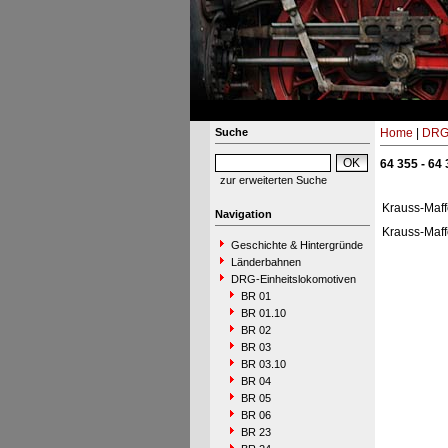
Suche
Home
|
DRG-
64 355 - 64
zur erweiterten Suche
Krauss-Maff
Navigation
Krauss-Maff
Geschichte & Hintergründe
Länderbahnen
DRG-Einheitslokomotiven
BR 01
BR 01.10
BR 02
BR 03
BR 03.10
BR 04
BR 05
BR 06
BR 23