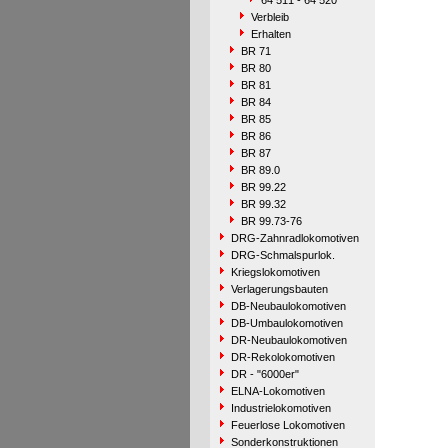
64 511 - 64 520
Verbleib
Erhalten
BR 71
BR 80
BR 81
BR 84
BR 85
BR 86
BR 87
BR 89.0
BR 99.22
BR 99.32
BR 99.73-76
DRG-Zahnradlokomotiven
DRG-Schmalspurlok.
Kriegslokomotiven
Verlagerungsbauten
DB-Neubaulokomotiven
DB-Umbaulokomotiven
DR-Neubaulokomotiven
DR-Rekolokomotiven
DR - "6000er"
ELNA-Lokomotiven
Industrielokomotiven
Feuerlose Lokomotiven
Sonderkonstruktionen