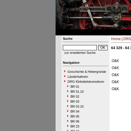
Suche
Home
|
DRG-
64 329 - 64
zur erweiterten Suche
O&K
Navigation
O&K
Geschichte & Hintergründe
O&K
Länderbahnen
DRG-Einheitslokomotiven
O&K
BR 01
O&K
BR 01.10
BR 02
BR 03
BR 03.10
BR 04
BR 05
BR 06
BR 23