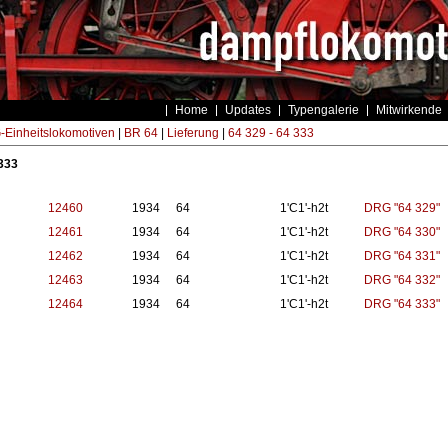
Home
Updates
Typengalerie
Mitwirkende
Einheitslokomotiven
|
BR 64
|
Lieferung
|
64 329 - 64 333
 333
12460
1934
64
1'C1'-h2t
DRG "64 329"
12461
1934
64
1'C1'-h2t
DRG "64 330"
12462
1934
64
1'C1'-h2t
DRG "64 331"
12463
1934
64
1'C1'-h2t
DRG "64 332"
12464
1934
64
1'C1'-h2t
DRG "64 333"