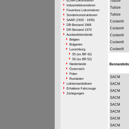
ELNA-Lokomotiven
Tubize
Industrielokomotiven
Tubize
Feuerlose Lokomotiven
Tubize
Sonderkonstruktionen
SAAR (1920 - 1935)
Cockerill
DB-Bestand 1968
Cockerill
DR-Bestand 1970
Auslandsbestände
Cockerill
Belgien
Cockerill
Bulgarien
Cockerill
Luxemburg
55 (ex BR 42)
56 (ex BR 52)
Niederlande
Bestandslis
Österreich
Polen
SACM
Rumänien
Lokbestandslisten
SACM
Erhaltene Fahrzeuge
SACM
Zerlegungen
SACM
SACM
SACM
SACM
SACM