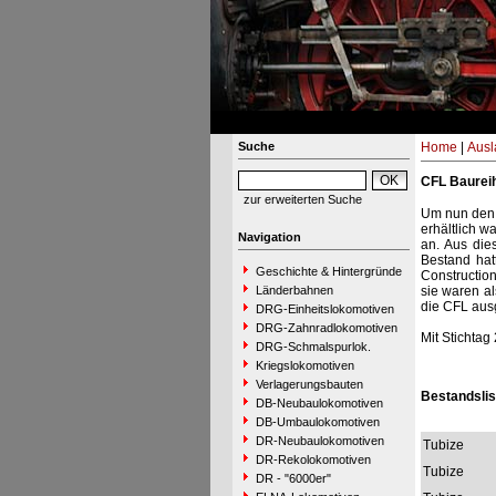
Suche
Home
|
Ausl
CFL Baureih
zur erweiterten Suche
Um nun den 
erhältlich 
Navigation
an. Aus die
Bestand hat
Geschichte & Hintergründe
Construction
Länderbahnen
sie waren a
die CFL ausg
DRG-Einheitslokomotiven
DRG-Zahnradlokomotiven
Mit Stichtag
DRG-Schmalspurlok.
Kriegslokomotiven
Verlagerungsbauten
Bestandslis
DB-Neubaulokomotiven
DB-Umbaulokomotiven
DR-Neubaulokomotiven
Tubize
DR-Rekolokomotiven
Tubize
DR - "6000er"