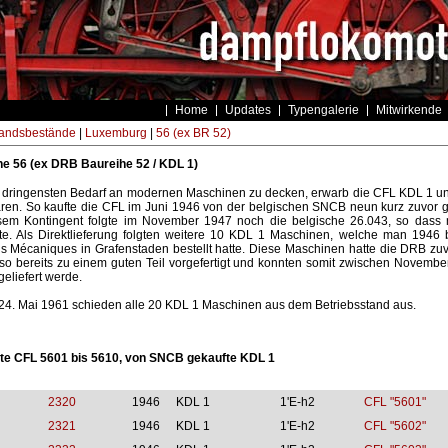
Home
Updates
Typengalerie
Mitwirkende
andsbestände
|
Luxemburg
|
56 (ex BR 52)
e 56 (ex DRB Baureihe 52 / KDL 1)
dringensten Bedarf an modernen Maschinen zu decken, erwarb die CFL KDL 1 und
waren. So kaufte die CFL im Juni 1946 von der belgischen SNCB neun kurz zuvor
sem Kontingent folgte im November 1947 noch die belgische 26.043, so dass
te. Als Direktlieferung folgten weitere 10 KDL 1 Maschinen, welche man 1946
s Mécaniques in Grafenstaden bestellt hatte. Diese Maschinen hatte die DRB zuv
lso bereits zu einem guten Teil vorgefertigt und konnten somit zwischen Novembe
eliefert werde.
 24. Mai 1961 schieden alle 20 KDL 1 Maschinen aus dem Betriebsstand aus.
te CFL 5601 bis 5610, von SNCB gekaufte KDL 1
2320
1946
KDL 1
1'E-h2
CFL "5601"
2321
1946
KDL 1
1'E-h2
CFL "5602"