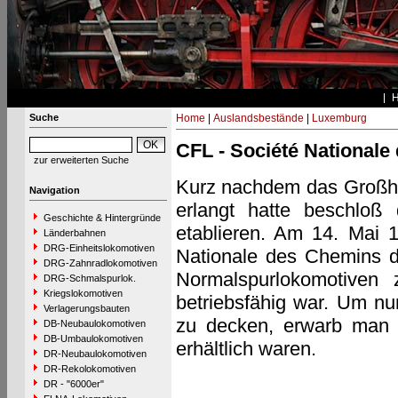
Suche
Home
|
Auslandsbestände
|
Luxemburg
CFL - Société National
zur erweiterten Suche
Kurz nachdem das Großhe
Navigation
erlangt hatte beschloß
Geschichte & Hintergründe
etablieren. Am 14. Mai 1
Länderbahnen
DRG-Einheitslokomotiven
Nationale des Chemins d
DRG-Zahnradlokomotiven
Normalspurlokomotiven 
DRG-Schmalspurlok.
Kriegslokomotiven
betriebsfähig war. Um n
Verlagerungsbauten
zu decken, erwarb man 
DB-Neubaulokomotiven
DB-Umbaulokomotiven
erhältlich waren.
DR-Neubaulokomotiven
DR-Rekolokomotiven
DR - "6000er"