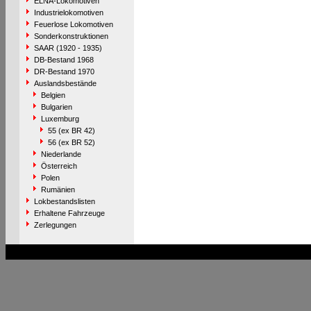
ELNA-Lokomotiven
Industrielokomotiven
Feuerlose Lokomotiven
Sonderkonstruktionen
SAAR (1920 - 1935)
DB-Bestand 1968
DR-Bestand 1970
Auslandsbestände
Belgien
Bulgarien
Luxemburg
55 (ex BR 42)
56 (ex BR 52)
Niederlande
Österreich
Polen
Rumänien
Lokbestandslisten
Erhaltene Fahrzeuge
Zerlegungen