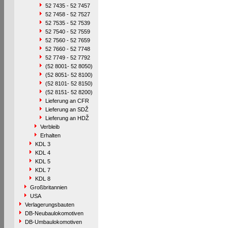
52 7435 - 52 7457
52 7458 - 52 7527
52 7535 - 52 7539
52 7540 - 52 7559
52 7560 - 52 7659
52 7660 - 52 7748
52 7749 - 52 7792
(52 8001- 52 8050)
(52 8051- 52 8100)
(52 8101- 52 8150)
(52 8151- 52 8200)
Lieferung an CFR
Lieferung an SDŽ
Lieferung an HDŽ
Verbleib
Erhalten
KDL 3
KDL 4
KDL 5
KDL 7
KDL 8
Großbritannien
USA
Verlagerungsbauten
DB-Neubaulokomotiven
DB-Umbaulokomotiven