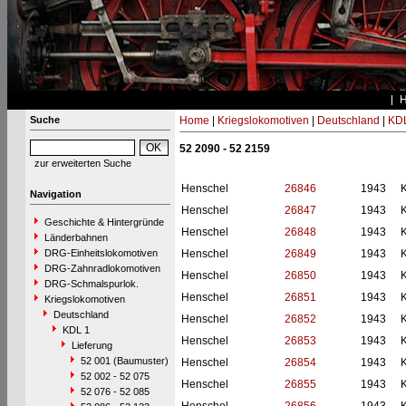
Suche
Home
|
Kriegslokomotiven
|
Deutschland
|
KDL
52 2090 - 52 2159
zur erweiterten Suche
Henschel
26846
1943
Navigation
Henschel
26847
1943
Geschichte & Hintergründe
Henschel
26848
1943
Länderbahnen
DRG-Einheitslokomotiven
Henschel
26849
1943
DRG-Zahnradlokomotiven
Henschel
26850
1943
DRG-Schmalspurlok.
Henschel
26851
1943
Kriegslokomotiven
Deutschland
Henschel
26852
1943
KDL 1
Henschel
26853
1943
Lieferung
52 001 (Baumuster)
Henschel
26854
1943
52 002 - 52 075
Henschel
26855
1943
52 076 - 52 085