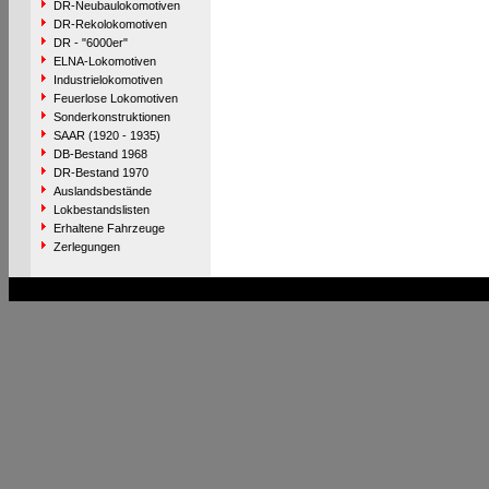
DR-Neubaulokomotiven
DR-Rekolokomotiven
DR - "6000er"
ELNA-Lokomotiven
Industrielokomotiven
Feuerlose Lokomotiven
Sonderkonstruktionen
SAAR (1920 - 1935)
DB-Bestand 1968
DR-Bestand 1970
Auslandsbestände
Lokbestandslisten
Erhaltene Fahrzeuge
Zerlegungen