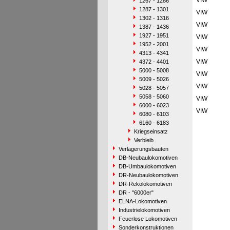
VIW
1267 - 1286
1287 - 1301
VIW
1302 - 1316
VIW
1387 - 1436
1927 - 1951
VIW
1952 - 2001
VIW
4313 - 4341
VIW
4372 - 4401
5000 - 5008
VIW
5009 - 5026
VIW
5028 - 5057
5058 - 5060
VIW
6000 - 6023
VIW
6080 - 6103
6160 - 6183
Kriegseinsatz
Verbleib
Verlagerungsbauten
DB-Neubaulokomotiven
DB-Umbaulokomotiven
DR-Neubaulokomotiven
DR-Rekolokomotiven
DR - "6000er"
ELNA-Lokomotiven
Industrielokomotiven
Feuerlose Lokomotiven
Sonderkonstruktionen