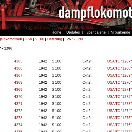
Home
Updates
Typengalerie
Mitwirkende
gslokomotiven
|
USA
|
S 100
|
Lieferung
|
1267 - 1286
 - 1286
4365
1942
S 100
C-n2t
USA/TC "1267"
4366
1942
S 100
C-n2t
USA/TC "1268"
4367
1942
S 100
C-n2t
USA/TC "1269"
4368
1942
S 100
C-n2t
USA/TC "1270"
4369
1942
S 100
C-n2t
USA/TC "1271"
4370
1942
S 100
C-n2t
USA/TC "1272"
4371
1942
S 100
C-n2t
USA/TC "1273"
4372
1942
S 100
C-n2t
USA/TC "1274"
4373
1942
S 100
C-n2t
USA/TC "1275"
4374
1942
S 100
C-n2t
USA/TC "1276"