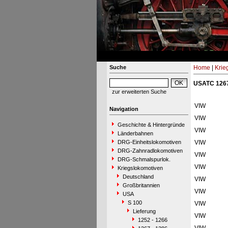
Suche
Home
|
Krie
USATC 1267
zur erweiterten Suche
VIW
Navigation
VIW
Geschichte & Hintergründe
VIW
Länderbahnen
DRG-Einheitslokomotiven
VIW
DRG-Zahnradlokomotiven
VIW
DRG-Schmalspurlok.
VIW
Kriegslokomotiven
Deutschland
VIW
Großbritannien
VIW
USA
S 100
VIW
Lieferung
VIW
1252 - 1266