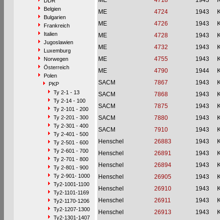
ME
4718
1943
DDR
Belgien
ME
4724
1943
Bulgarien
ME
4726
1943
Frankreich
Italien
ME
4728
1943
Jugoslawien
ME
4732
1943
Luxemburg
ME
4755
1943
Norwegen
Österreich
ME
4790
1944
Polen
SACM
7867
1943
PKP
Ty 2-1 - 13
SACM
7868
1943
Ty 2-14 - 100
SACM
7875
1943
Ty 2-101 - 200
Ty 2-201 - 300
SACM
7880
1943
Ty 2-301 - 400
SACM
7910
1943
Ty 2-401 - 500
Henschel
26883
1943
Ty 2-501 - 600
Ty 2-601 - 700
Henschel
26891
1943
Ty 2-701 - 800
Henschel
26894
1943
Ty 2-801 - 900
Ty 2-901- 1000
Henschel
26905
1943
Ty2-1001-1100
Henschel
26910
1943
Ty2-1101-1169
Henschel
26911
1943
Ty2-1170-1206
Ty2-1207-1300
Henschel
26913
1943
Ty2-1301-1407