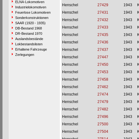
ELNA-Lokomotiven
Henschel
27429
1943
Industrielokomotiven
Henschel
27431
1943
Feuerlose Lokomotiven
Sonderkonstruktionen
Henschel
27432
1943
SAAR (1920 - 1935)
Henschel
27433
1943
DB-Bestand 1968
DR-Bestand 1970
Henschel
27435
1943
Auslandsbestände
Henschel
27436
1943
Lokbestandslisten
Erhaltene Fahrzeuge
Henschel
27437
1943
Zerlegungen
Henschel
27447
1943
Henschel
27450
1943
Henschel
27453
1943
Henschel
27458
1943
Henschel
27462
1943
Henschel
27474
1943
Henschel
27479
1943
Henschel
27482
1943
Henschel
27496
1943
Henschel
27500
1943
Henschel
27504
1943