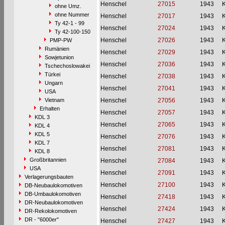
Henschel
27015
1943
ohne Umz.
ohne Nummer
Henschel
27017
1943
Ty 42-1 - 99
Henschel
27024
1943
Ty 42-100-150
Henschel
27026
1943
PMP-PW
Rumänien
Henschel
27029
1943
Sowjetunion
Henschel
27036
1943
Tschechoslowakei
Türkei
Henschel
27038
1943
Ungarn
Henschel
27041
1943
USA
Vietnam
Henschel
27056
1943
Erhalten
Henschel
27057
1943
KDL 3
Henschel
27065
1943
KDL 4
KDL 5
Henschel
27076
1943
KDL 7
Henschel
27081
1943
KDL 8
Großbritannien
Henschel
27084
1943
USA
Henschel
27091
1943
Verlagerungsbauten
Henschel
27100
1943
DB-Neubaulokomotiven
DB-Umbaulokomotiven
Henschel
27418
1943
DR-Neubaulokomotiven
Henschel
27424
1943
DR-Rekolokomotiven
DR - "6000er"
Henschel
27427
1943