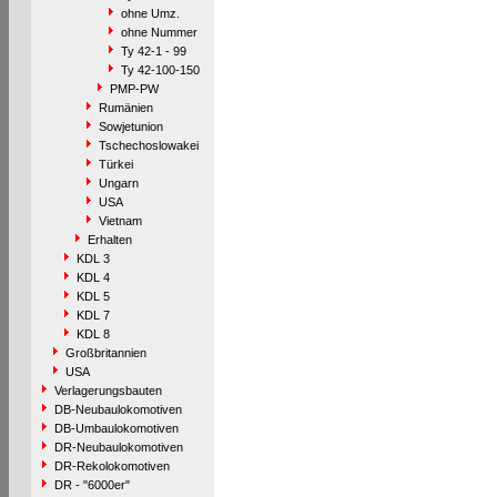
ohne Umz.
ohne Nummer
Ty 42-1 - 99
Ty 42-100-150
PMP-PW
Rumänien
Sowjetunion
Tschechoslowakei
Türkei
Ungarn
USA
Vietnam
Erhalten
KDL 3
KDL 4
KDL 5
KDL 7
KDL 8
Großbritannien
USA
Verlagerungsbauten
DB-Neubaulokomotiven
DB-Umbaulokomotiven
DR-Neubaulokomotiven
DR-Rekolokomotiven
DR - "6000er"