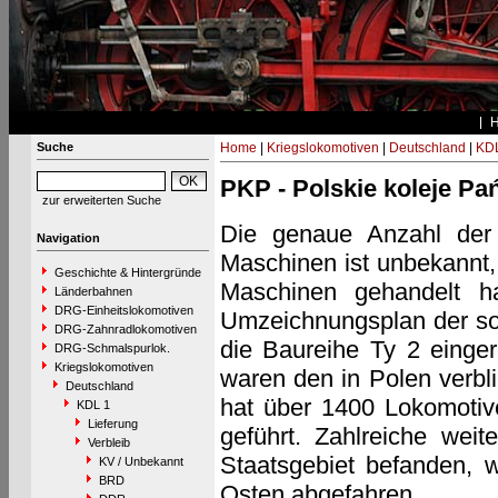
Suche
Home
|
Kriegslokomotiven
|
Deutschland
|
KDL
PKP - Polskie koleje P
zur erweiterten Suche
Die genaue Anzahl der
Navigation
Maschinen ist unbekannt, 
Geschichte & Hintergründe
Maschinen gehandelt 
Länderbahnen
DRG-Einheitslokomotiven
Umzeichnungsplan der sow
DRG-Zahnradlokomotiven
die Baureihe Ty 2 einge
DRG-Schmalspurlok.
Kriegslokomotiven
waren den in Polen verb
Deutschland
hat über 1400 Lokomotiv
KDL 1
Lieferung
geführt. Zahlreiche wei
Verbleib
Staatsgebiet befanden, 
KV / Unbekannt
BRD
Osten abgefahren.