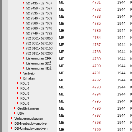
ME
4781
1944
52 7435 - 52 7457
52 7458 - 52 7527
ME
4782
1944
52 7535 - 52 7539
ME
4783
1944
52 7540 - 52 7559
52 7560 - 52 7659
ME
4785
1944
52 7660 - 52 7748
ME
4786
1944
52 7749 - 52 7792
ME
4784
1944
(52 8001- 52 8050)
(52 8051- 52 8100)
ME
4787
1944
(52 8101- 52 8150)
ME
4788
1944
(52 8151- 52 8200)
Lieferung an CFR
ME
4789
1944
Lieferung an SDŽ
ME
4790
1944
Lieferung an HDŽ
ME
4791
1944
Verbleib
Erhalten
ME
4792
1944
KDL 3
ME
4793
1944
KDL 4
KDL 5
ME
4794
1944
KDL 7
ME
4795
1944
KDL 8
ME
4796
1944
Großbritannien
USA
ME
4797
1944
Verlagerungsbauten
ME
4798
1944
DB-Neubaulokomotiven
DB-Umbaulokomotiven
ME
4799
1944