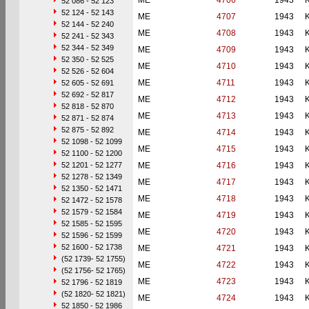
ME
4706
1943
52 086 - 52 123
52 124 - 52 143
ME
4707
1943
52 144 - 52 240
ME
4708
1943
52 241 - 52 343
52 344 - 52 349
ME
4709
1943
52 350 - 52 525
ME
4710
1943
52 526 - 52 604
ME
4711
1943
52 605 - 52 691
52 692 - 52 817
ME
4712
1943
52 818 - 52 870
ME
4713
1943
52 871 - 52 874
52 875 - 52 892
ME
4714
1943
52 1098 - 52 1099
ME
4715
1943
52 1100 - 52 1200
52 1201 - 52 1277
ME
4716
1943
52 1278 - 52 1349
ME
4717
1943
52 1350 - 52 1471
ME
4718
1943
52 1472 - 52 1578
52 1579 - 52 1584
ME
4719
1943
52 1585 - 52 1595
ME
4720
1943
52 1596 - 52 1599
52 1600 - 52 1738
ME
4721
1943
(52 1739- 52 1755)
ME
4722
1943
(52 1756- 52 1765)
ME
4723
1943
52 1796 - 52 1819
(52 1820- 52 1821)
ME
4724
1943
52 1850 - 52 1986