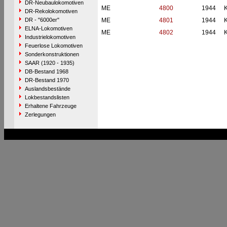
DR-Neubaulokomotiven
ME
4800
1944
DR-Rekolokomotiven
DR - "6000er"
ME
4801
1944
ELNA-Lokomotiven
ME
4802
1944
Industrielokomotiven
Feuerlose Lokomotiven
Sonderkonstruktionen
SAAR (1920 - 1935)
DB-Bestand 1968
DR-Bestand 1970
Auslandsbestände
Lokbestandslisten
Erhaltene Fahrzeuge
Zerlegungen