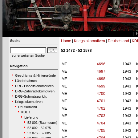
Suche
Home
|
Kriegslokomotiven
|
Deutschland
|
KDL
52 1472 - 52 1578
zur erweiterten Suche
ME
4696
1943
Navigation
ME
4697
1943
Geschichte & Hintergründe
ME
4698
1943
Länderbahnen
DRG-Einheitslokomotiven
ME
4699
1943
DRG-Zahnradlokomotiven
ME
4700
1943
DRG-Schmalspurlok.
ME
4701
1943
Kriegslokomotiven
Deutschland
ME
4702
1943
KDL 1
ME
4703
1943
Lieferung
52 001 (Baumuster)
ME
4704
1943
52 002 - 52 075
ME
4705
1943
52 076 - 52 085