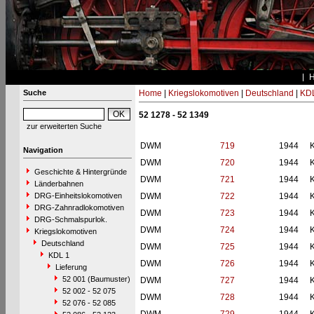
Suche
Home
|
Kriegslokomotiven
|
Deutschland
|
KDL
52 1278 - 52 1349
zur erweiterten Suche
DWM
719
1944
Navigation
DWM
720
1944
Geschichte & Hintergründe
DWM
721
1944
Länderbahnen
DRG-Einheitslokomotiven
DWM
722
1944
DRG-Zahnradlokomotiven
DWM
723
1944
DRG-Schmalspurlok.
DWM
724
1944
Kriegslokomotiven
Deutschland
DWM
725
1944
KDL 1
DWM
726
1944
Lieferung
52 001 (Baumuster)
DWM
727
1944
52 002 - 52 075
DWM
728
1944
52 076 - 52 085