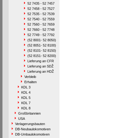
52 7435 - 52 7457
52 7458 - 52 7527
52 7535 - 52 7539
52 7540 - 52 7559
52 7560 - 52 7659
52 7660 - 52 7748
52 7749 - 52 7792
(52 8001- 52 8050)
(52 8051- 52 8100)
(52 8101- 52 8150)
(52 8151- 52 8200)
Lieferung an CFR
Lieferung an SDŽ
Lieferung an HDŽ
Verbleib
Erhalten
KDL 3
KDL 4
KDL 5
KDL 7
KDL 8
Großbritannien
USA
Verlagerungsbauten
DB-Neubaulokomotiven
DB-Umbaulokomotiven