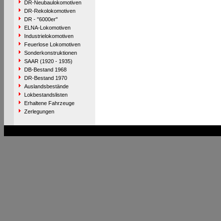
DR-Neubaulokomotiven
DR-Rekolokomotiven
DR - "6000er"
ELNA-Lokomotiven
Industrielokomotiven
Feuerlose Lokomotiven
Sonderkonstruktionen
SAAR (1920 - 1935)
DB-Bestand 1968
DR-Bestand 1970
Auslandsbestände
Lokbestandslisten
Erhaltene Fahrzeuge
Zerlegungen