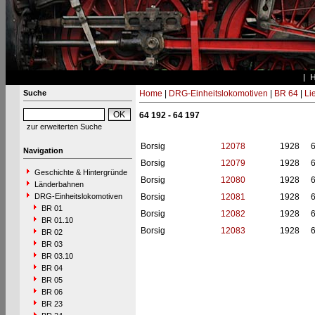
Suche
Home
|
DRG-Einheitslokomotiven
|
BR 64
|
Li
64 192 - 64 197
zur erweiterten Suche
Borsig
12078
1928
Navigation
Borsig
12079
1928
Geschichte & Hintergründe
Borsig
12080
1928
Länderbahnen
DRG-Einheitslokomotiven
Borsig
12081
1928
BR 01
Borsig
12082
1928
BR 01.10
Borsig
12083
1928
BR 02
BR 03
BR 03.10
BR 04
BR 05
BR 06
BR 23