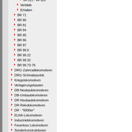
64 511 - 64 520
Verbleib
Erhalten
BR 71
BR 80
BR 81
BR 84
BR 85
BR 86
BR 87
BR 89.0
BR 99.22
BR 99.32
BR 99.73-76
DRG-Zahnradlokomotiven
DRG-Schmalspurlok.
Kriegslokomotiven
Verlagerungsbauten
DB-Neubaulokomotiven
DB-Umbaulokomotiven
DR-Neubaulokomotiven
DR-Rekolokomotiven
DR - "6000er"
ELNA-Lokomotiven
Industrielokomotiven
Feuerlose Lokomotiven
Sonderkonstruktionen