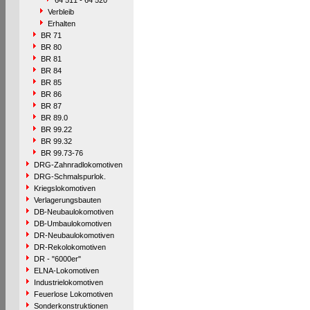
64 511 - 64 520
Verbleib
Erhalten
BR 71
BR 80
BR 81
BR 84
BR 85
BR 86
BR 87
BR 89.0
BR 99.22
BR 99.32
BR 99.73-76
DRG-Zahnradlokomotiven
DRG-Schmalspurlok.
Kriegslokomotiven
Verlagerungsbauten
DB-Neubaulokomotiven
DB-Umbaulokomotiven
DR-Neubaulokomotiven
DR-Rekolokomotiven
DR - "6000er"
ELNA-Lokomotiven
Industrielokomotiven
Feuerlose Lokomotiven
Sonderkonstruktionen