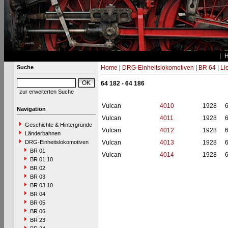
Suche
Home
|
DRG-Einheitslokomotiven
|
BR 64
|
Li
64 182 - 64 186
zur erweiterten Suche
Vulcan
4010
1928
Navigation
Vulcan
4011
1928
Geschichte & Hintergründe
Vulcan
4012
1928
Länderbahnen
DRG-Einheitslokomotiven
Vulcan
4013
1928
BR 01
Vulcan
4014
1928
BR 01.10
BR 02
BR 03
BR 03.10
BR 04
BR 05
BR 06
BR 23