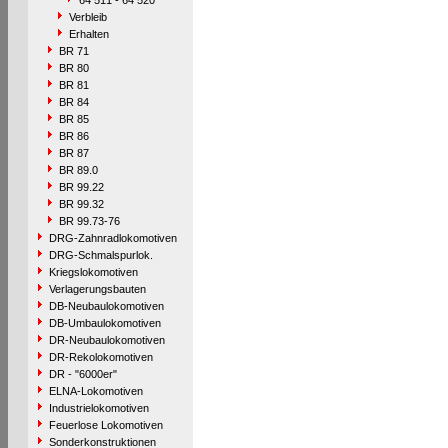
64 511 - 64 520
Verbleib
Erhalten
BR 71
BR 80
BR 81
BR 84
BR 85
BR 86
BR 87
BR 89.0
BR 99.22
BR 99.32
BR 99.73-76
DRG-Zahnradlokomotiven
DRG-Schmalspurlok.
Kriegslokomotiven
Verlagerungsbauten
DB-Neubaulokomotiven
DB-Umbaulokomotiven
DR-Neubaulokomotiven
DR-Rekolokomotiven
DR - "6000er"
ELNA-Lokomotiven
Industrielokomotiven
Feuerlose Lokomotiven
Sonderkonstruktionen