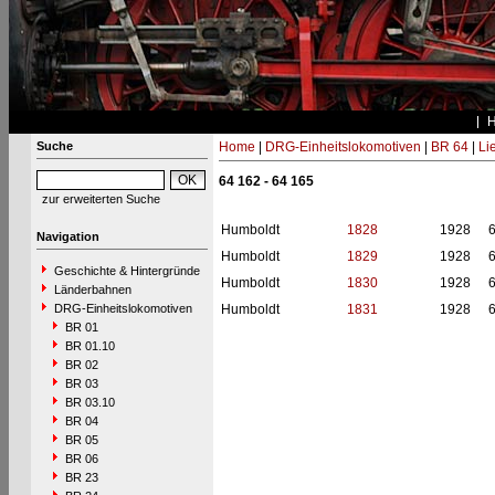
Suche
Home
|
DRG-Einheitslokomotiven
|
BR 64
|
Li
64 162 - 64 165
zur erweiterten Suche
Humboldt
1828
1928
Navigation
Humboldt
1829
1928
Geschichte & Hintergründe
Humboldt
1830
1928
Länderbahnen
DRG-Einheitslokomotiven
Humboldt
1831
1928
BR 01
BR 01.10
BR 02
BR 03
BR 03.10
BR 04
BR 05
BR 06
BR 23