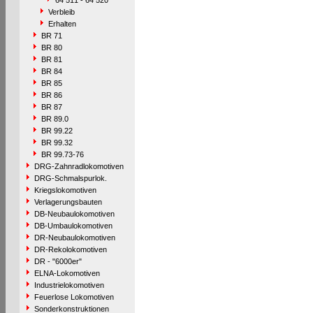
64 511 - 64 520
Verbleib
Erhalten
BR 71
BR 80
BR 81
BR 84
BR 85
BR 86
BR 87
BR 89.0
BR 99.22
BR 99.32
BR 99.73-76
DRG-Zahnradlokomotiven
DRG-Schmalspurlok.
Kriegslokomotiven
Verlagerungsbauten
DB-Neubaulokomotiven
DB-Umbaulokomotiven
DR-Neubaulokomotiven
DR-Rekolokomotiven
DR - "6000er"
ELNA-Lokomotiven
Industrielokomotiven
Feuerlose Lokomotiven
Sonderkonstruktionen