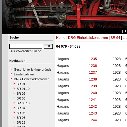
Suche
Home
|
DRG-Einheitslokomotiven
|
BR 64
|
Li
64 079 - 64 088
zur erweiterten Suche
Hagans
1235
1928
Navigation
Hagans
1236
1928
Geschichte & Hintergründe
Hagans
1237
1928
Länderbahnen
DRG-Einheitslokomotiven
Hagans
1238
1928
BR 01
Hagans
1239
1928
BR 01.10
Hagans
1240
1928
BR 02
BR 03
Hagans
1241
1928
BR 03.10
Hagans
1242
1928
BR 04
BR 05
Hagans
1243
1928
BR 06
Hagans
1244
1928
BR 23