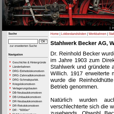
Suche
Home
|
Lokbestandslisten
|
Werkbahnen
|
Stah
Stahlwerk Becker AG, Wi
zur erweiterten Suche
Dr. Reinhold Becker wurd
Navigation
im Jahre 1903 zum Direkt
Geschichte & Hintergründe
Stahlwerk und gründete a
Länderbahnen
DRG-Einheitslokomotiven
Willich. 1917 erweitert
DRG-Zahnradlokomotiven
wurde die Reinholdhütte
DRG-Schmalspurlok.
Kriegslokomotiven
Betrieb genommen.
Verlagerungsbauten
DB-Neubaulokomotiven
DB-Umbaulokomotiven
Natürlich wurden auc
DR-Neubaulokomotiven
verschlechterte sich die 
DR-Rekolokomotiven
DR - "6000er"
zusehends. Obwohl Bec