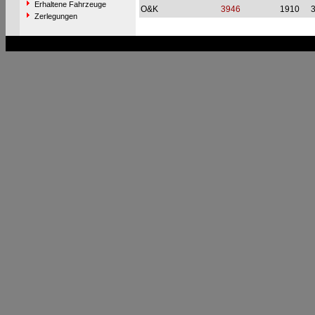
Erhaltene Fahrzeuge
O&K
3946
1910
Zerlegungen