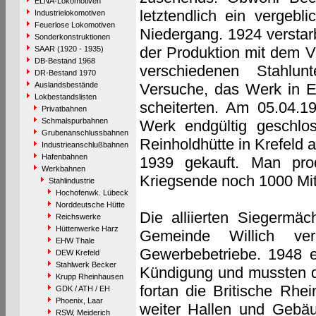
ELNA-Lokomotiven
letztendlich ein vergeb
Industrielokomotiven
Feuerlose Lokomotiven
Niedergang. 1924 verstarb
Sonderkonstruktionen
der Produktion mit dem V
SAAR (1920 - 1935)
DB-Bestand 1968
verschiedenen Stahlun
DR-Bestand 1970
Auslandsbestände
Versuche, das Werk in E
Lokbestandslisten
scheiterten. Am 05.04.1
Privatbahnen
Schmalspurbahnen
Werk endgültig geschlo
Grubenanschlussbahnen
Reinholdhütte in Krefeld
Industrieanschlußbahnen
Hafenbahnen
1939 gekauft. Man prod
Werkbahnen
Kriegsende noch 1000 Mita
Stahlindustrie
Hochofenwk. Lübeck
Norddeutsche Hütte
Die alliierten Siegermä
Reichswerke
Hüttenwerke Harz
Gemeinde Willich ve
EHW Thale
Gewerbebetriebe. 1948 er
DEW Krefeld
Stahlwerk Becker
Kündigung und mussten d
Krupp Rheinhausen
fortan die Britische Rhei
GDK / ATH / EH
Phoenix, Laar
weiter Hallen und Gebäud
RSW, Meiderich