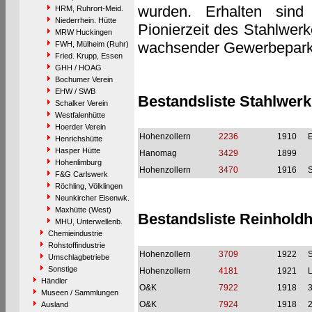
wurden. Erhalten sind
HRM, Ruhrort-Meid.
Niederrhein. Hütte
Pionierzeit des Stahlwerk
MRW Huckingen
wachsender Gewerbepark -
FWH, Mülheim (Ruhr)
Fried. Krupp, Essen
GHH / HOAG
Bochumer Verein
EHW / SWB
Bestandsliste Stahlwerk
Schalker Verein
Westfalenhütte
Hoerder Verein
Hohenzollern
2236
1910
Henrichshütte
Hasper Hütte
Hanomag
3429
1899
Hohenlimburg
Hohenzollern
3470
1916
S
F&G Carlswerk
Röchling, Völklingen
Neunkircher Eisenwk.
Maxhütte (West)
Bestandsliste Reinholdhü
MHU, Unterwellenb.
Chemieindustrie
Rohstoffindustrie
Hohenzollern
3709
1922
S
Umschlagbetriebe
Sonstige
Hohenzollern
4181
1921
L
Händler
O&K
7922
1918
Museen / Sammlungen
O&K
7924
1918
Ausland