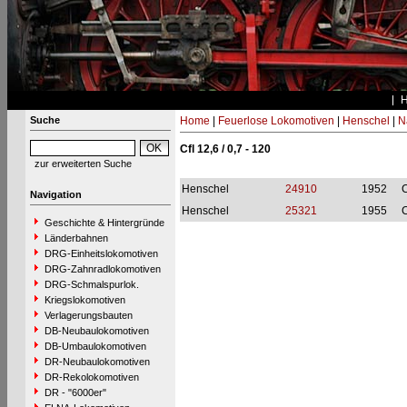
Suche
Home
|
Feuerlose Lokomotiven
|
Henschel
|
N
Cfl 12,6 / 0,7 - 120
zur erweiterten Suche
Henschel
24910
1952
C
Navigation
Henschel
25321
1955
C
Geschichte & Hintergründe
Länderbahnen
DRG-Einheitslokomotiven
DRG-Zahnradlokomotiven
DRG-Schmalspurlok.
Kriegslokomotiven
Verlagerungsbauten
DB-Neubaulokomotiven
DB-Umbaulokomotiven
DR-Neubaulokomotiven
DR-Rekolokomotiven
DR - "6000er"