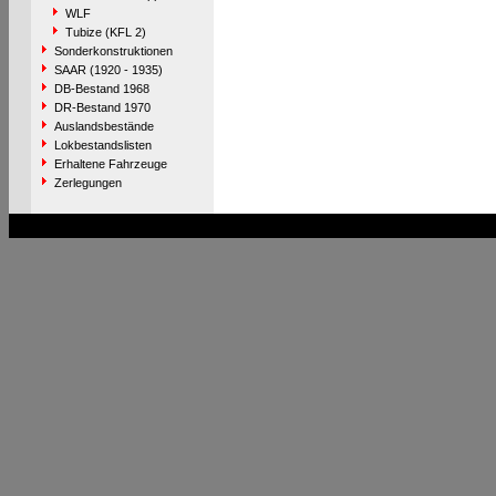
WLF
Tubize (KFL 2)
Sonderkonstruktionen
SAAR (1920 - 1935)
DB-Bestand 1968
DR-Bestand 1970
Auslandsbestände
Lokbestandslisten
Erhaltene Fahrzeuge
Zerlegungen