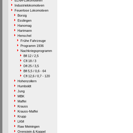
ELNA-Lokomotiven
Industrielokomotiven
Feuerlose Lokomotiven
Borsig
Esslingen
Hanomag
Hartmann
Henschel
Frühe Fahrzeuge
Programm 1936
Nachkriegsprogramm
Bfl 12 / 2,5
Cfl 18 / 3
Dfl 25 / 3,5
Bfl 5,5 / 0,6 - 64
Cfl 12,6 / 0,7 - 120
Hohenzollern
Humboldt
Jung
MBK
Maffei
Krauss
Krauss-Maffei
Krupp
LKM
Raw Meiningen
Orenstein & Koppel