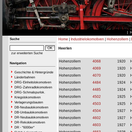
Suche
Home
|
Industrielokomotiven
|
Hohenzollern
|
Heerlen
zur erweiterten Suche
Hohenzollern
4068
1920
H
Navigation
Hohenzollern
4069
1920
H
Geschichte & Hintergründe
Hohenzollern
4070
1920
H
Länderbahnen
DRG-Einheitslokomotiven
Hohenzollern
4484
1924
H
DRG-Zahnradlokomotiven
Hohenzollern
4485
1924
H
DRG-Schmalspurlok.
Hohenzollern
4502
1925
H
Kriegslokomotiven
Verlagerungsbauten
Hohenzollern
4503
1925
H
DB-Neubaulokomotiven
Hohenzollern
4504
1927
H
DB-Umbaulokomotiven
DR-Neubaulokomotiven
Hohenzollern
4602
1927
H
DR-Rekolokomotiven
Hohenzollern
4603
1927
H
DR - "6000er"