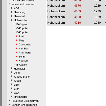
Hohenzollern
4663
1928
H
ELNA-Lokomotiven
Industrielokomotiven
Hohenzollern
4676
1929
H
AEG
Hohenzollern
4689
1929
H
Hanomag
Henschel
Hohenzollern
4690
1929
H
Hohenzollern
Hohenzollern
4710
1930
H
B-Kuppler
C-Kuppler
D-Kuppler
Rhein
Sieg
Concordia
Hamborn
Rheinberg
Bonn
Heerlen
E-Kuppler
Humboldt
Jung
Krauss-Maffei
Krupp
LEW
LKM
O&K
Rheinmetall
Feuerlose Lokomotiven
Sonderkonstruktionen