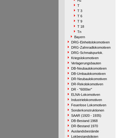
Hz
T
T 3
T 6
T 9
T 18
Tn
Bayern
DRG-Einheitslokomotiven
DRG-Zahnradlokomotiven
DRG-Schmalspurlok.
Kriegslokomotiven
Verlagerungsbauten
DB-Neubaulokomotiven
DB-Umbaulokomotiven
DR-Neubaulokomotiven
DR-Rekolokomotiven
DR - "6000er"
ELNA-Lokomotiven
Industrielokomotiven
Feuerlose Lokomotiven
Sonderkonstruktionen
SAAR (1920 - 1935)
DB-Bestand 1968
DR-Bestand 1970
Auslandsbestände
Lokbestandslisten