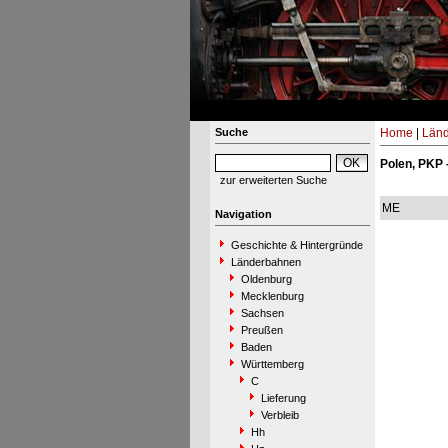
Suche
Home
|
Län
Polen, PKP 
zur erweiterten Suche
ME
Navigation
Geschichte & Hintergründe
Länderbahnen
Oldenburg
Mecklenburg
Sachsen
Preußen
Baden
Württemberg
C
Lieferung
Verbleib
Hh