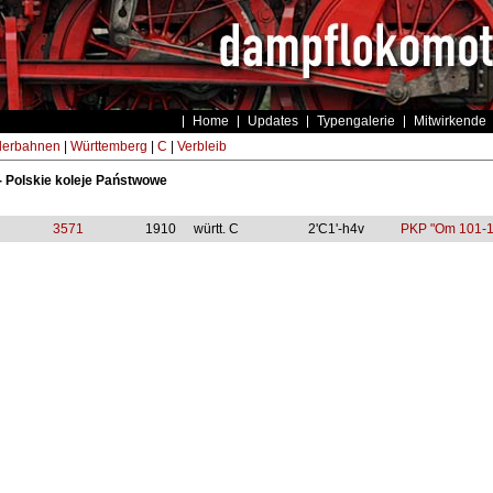
Home
Updates
Typengalerie
Mitwirkende
derbahnen
|
Württemberg
|
C
|
Verbleib
- Polskie koleje Państwowe
3571
1910
württ. C
2'C1'-h4v
PKP "Om 101-1