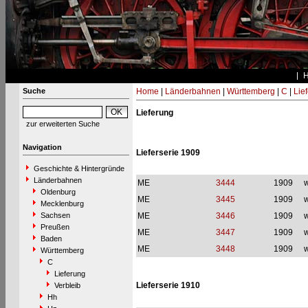
Suche
Home
|
Länderbahnen
|
Württemberg
|
C
|
Lie
Lieferung
zur erweiterten Suche
Navigation
Lieferserie 1909
Geschichte & Hintergründe
Länderbahnen
ME
3444
1909
w
Oldenburg
ME
3445
1909
w
Mecklenburg
Sachsen
ME
3446
1909
w
Preußen
ME
3447
1909
w
Baden
ME
3448
1909
w
Württemberg
C
Lieferung
Lieferserie 1910
Verbleib
Hh