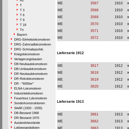
Hz
ME
3567
1910
w
T
ME
3568
1910
w
T 3
T 6
ME
3569
1910
w
T 9
ME
3570
1910
w
T 18
Tn
ME
3571
1910
w
Bayern
ME
3572
1910
w
DRG-Einheitslokomotiven
DRG-Zahnradlokomotiven
DRG-Schmalspurlok.
Lieferserie 1912
Kriegslokomotiven
Verlagerungsbauten
DB-Neubaulokomotiven
ME
3617
1912
w
DB-Umbaulokomotiven
ME
3618
1912
w
DR-Neubaulokomotiven
DR-Rekolokomotiven
ME
3619
1912
w
DR - "6000er"
ME
3620
1912
w
ELNA-Lokomotiven
Industrielokomotiven
Feuerlose Lokomotiven
Lieferserie 1913
Sonderkonstruktionen
SAAR (1920 - 1935)
DB-Bestand 1968
ME
3661
1913
w
DR-Bestand 1970
ME
3662
1913
w
Auslandsbestände
Lokbestandslisten
ME
3663
1913
w