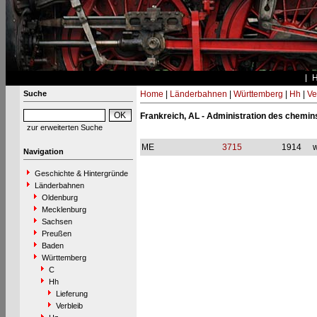
Suche
Home
|
Länderbahnen
|
Württemberg
|
Hh
|
Ve
Frankreich, AL - Administration des chemins
zur erweiterten Suche
ME
3715
1914
w
Navigation
Geschichte & Hintergründe
Länderbahnen
Oldenburg
Mecklenburg
Sachsen
Preußen
Baden
Württemberg
C
Hh
Lieferung
Verbleib