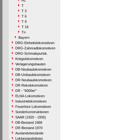
Hz
T
T 3
T 6
T 9
T 18
Tn
Bayern
DRG-Einheitslokomotiven
DRG-Zahnradlokomotiven
DRG-Schmalspurlok.
Kriegslokomotiven
Verlagerungsbauten
DB-Neubaulokomotiven
DB-Umbaulokomotiven
DR-Neubaulokomotiven
DR-Rekolokomotiven
DR - "6000er"
ELNA-Lokomotiven
Industrielokomotiven
Feuerlose Lokomotiven
Sonderkonstruktionen
SAAR (1920 - 1935)
DB-Bestand 1968
DR-Bestand 1970
Auslandsbestände
Lokbestandslisten