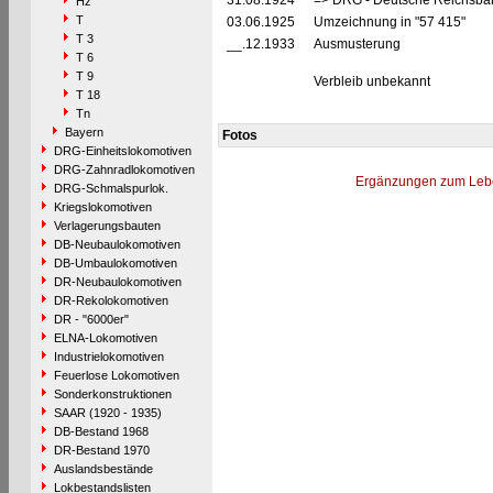
31.08.1924
=> DRG - Deutsche Reichsbah
Hz
T
03.06.1925
Umzeichnung in "57 415"
T 3
__.12.1933
Ausmusterung
T 6
T 9
Verbleib unbekannt
T 18
Tn
Bayern
Fotos
DRG-Einheitslokomotiven
DRG-Zahnradlokomotiven
Ergänzungen zum Leb
DRG-Schmalspurlok.
Kriegslokomotiven
Verlagerungsbauten
DB-Neubaulokomotiven
DB-Umbaulokomotiven
DR-Neubaulokomotiven
DR-Rekolokomotiven
DR - "6000er"
ELNA-Lokomotiven
Industrielokomotiven
Feuerlose Lokomotiven
Sonderkonstruktionen
SAAR (1920 - 1935)
DB-Bestand 1968
DR-Bestand 1970
Auslandsbestände
Lokbestandslisten