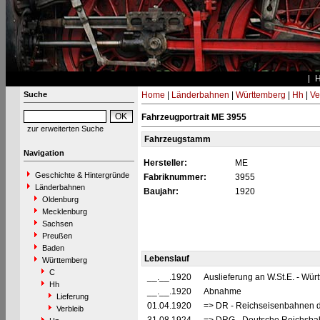
Suche
Home
|
Länderbahnen
|
Württemberg
|
Hh
|
Ve
Fahrzeugportrait ME 3955
zur erweiterten Suche
Fahrzeugstamm
Navigation
Hersteller:
ME
Geschichte & Hintergründe
Fabriknummer:
3955
Länderbahnen
Baujahr:
1920
Oldenburg
Mecklenburg
Sachsen
Preußen
Baden
Lebenslauf
Württemberg
C
__.__.1920
Auslieferung an W.St.E. - Wü
Hh
__.__.1920
Abnahme
Lieferung
01.04.1920
=> DR - Reichseisenbahnen d
Verbleib