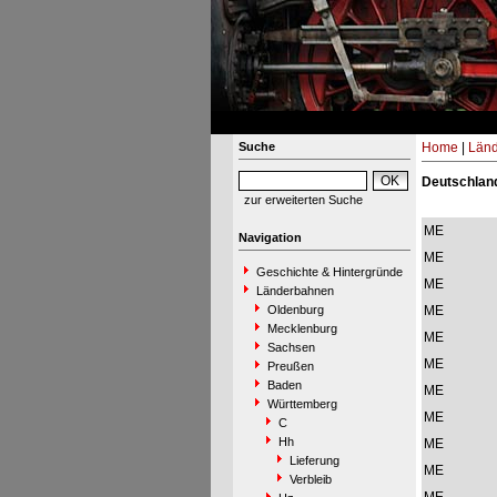
Suche
Home
|
Län
Deutschland
zur erweiterten Suche
ME
Navigation
ME
Geschichte & Hintergründe
ME
Länderbahnen
Oldenburg
ME
Mecklenburg
ME
Sachsen
ME
Preußen
Baden
ME
Württemberg
ME
C
Hh
ME
Lieferung
ME
Verbleib