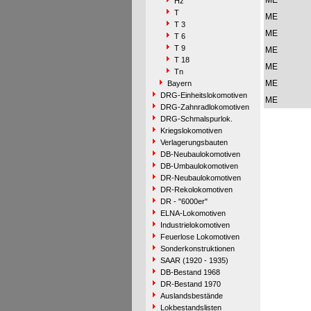
ME
Hz
T
ME
T 3
ME
T 6
T 9
ME
T 18
ME
Tn
ME
Bayern
DRG-Einheitslokomotiven
ME
DRG-Zahnradlokomotiven
DRG-Schmalspurlok.
Kriegslokomotiven
Verlagerungsbauten
DB-Neubaulokomotiven
DB-Umbaulokomotiven
DR-Neubaulokomotiven
DR-Rekolokomotiven
DR - "6000er"
ELNA-Lokomotiven
Industrielokomotiven
Feuerlose Lokomotiven
Sonderkonstruktionen
SAAR (1920 - 1935)
DB-Bestand 1968
DR-Bestand 1970
Auslandsbestände
Lokbestandslisten