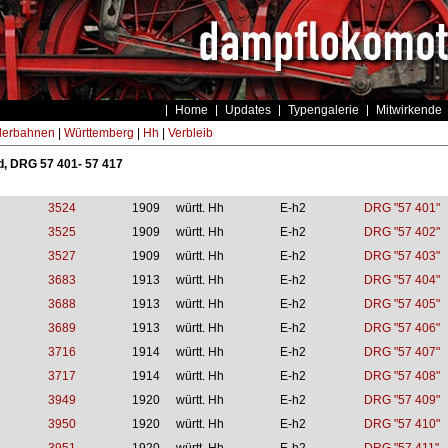
Home
Updates
Typengalerie
Mitwirkende
derbahnen
|
Württemberg
|
Hh
|
Verbleib
, DRG 57 401- 57 417
3524
1909
württ. Hh
E-h2
DRG "57 401"
3525
1909
württ. Hh
E-h2
DRG "57 402"
3527
1909
württ. Hh
E-h2
DRG "57 403"
3683
1913
württ. Hh
E-h2
DRG "57 404"
3688
1913
württ. Hh
E-h2
DRG "57 405"
3689
1913
württ. Hh
E-h2
DRG "57 406"
3716
1914
württ. Hh
E-h2
DRG "57 407"
3717
1914
württ. Hh
E-h2
DRG "57 408"
3949
1920
württ. Hh
E-h2
DRG "57 409"
3950
1920
württ. Hh
E-h2
DRG "57 410"