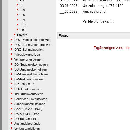
31.08.1924
=> DRG - Deutsche Reichsbah
Hz
T
03.06.1925
Umzeichnung in "57 413"
T 3
__.12.1933
Ausmusterung
T 6
T 9
Verbleib unbekannt
T 18
Tn
Bayern
Fotos
DRG-Einheitslokomotiven
DRG-Zahnradlokomotiven
Ergänzungen zum Leb
DRG-Schmalspurlok.
Kriegslokomotiven
Verlagerungsbauten
DB-Neubaulokomotiven
DB-Umbaulokomotiven
DR-Neubaulokomotiven
DR-Rekolokomotiven
DR - "6000er"
ELNA-Lokomotiven
Industrielokomotiven
Feuerlose Lokomotiven
Sonderkonstruktionen
SAAR (1920 - 1935)
DB-Bestand 1968
DR-Bestand 1970
Auslandsbestände
Lokbestandslisten