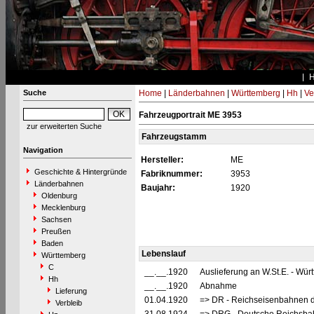
Suche
Home
|
Länderbahnen
|
Württemberg
|
Hh
|
Ve
Fahrzeugportrait ME 3953
zur erweiterten Suche
Fahrzeugstamm
Navigation
Hersteller:
ME
Geschichte & Hintergründe
Fabriknummer:
3953
Länderbahnen
Baujahr:
1920
Oldenburg
Mecklenburg
Sachsen
Preußen
Baden
Lebenslauf
Württemberg
C
__.__.1920
Auslieferung an W.St.E. - Wü
Hh
__.__.1920
Abnahme
Lieferung
01.04.1920
=> DR - Reichseisenbahnen d
Verbleib