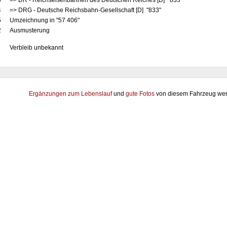
0
=> DR - Reichseisenbahnen des Deutschen Reiches [D] "833"
4
=> DRG - Deutsche Reichsbahn-Gesellschaft [D] "833"
5
Umzeichnung in "57 406"
2
Ausmusterung
Verbleib unbekannt
Ergänzungen zum Lebenslauf
und
gute Fotos
von diesem Fahrzeug wer