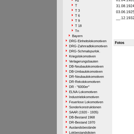
01.04.192
Hz
T
31.08.192
T 3
03.06.192
T 6
__.12.193
T 9
T 18
Tn
Bayern
DRG-Einheitslokomotiven
Fotos
DRG-Zahnradlokomotiven
DRG-Schmalspurlok.
Kriegslokomotiven
Verlagerungsbauten
DB-Neubaulokomotiven
DB-Umbaulokomotiven
DR-Neubaulokomotiven
DR-Rekolokomotiven
DR - "6000er"
ELNA-Lokomotiven
Industrielokomotiven
Feuerlose Lokomotiven
Sonderkonstruktionen
SAAR (1920 - 1935)
DB-Bestand 1968
DR-Bestand 1970
Auslandsbestände
Lokbestandslisten