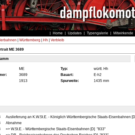
Home
Updates
Typengalerie
Mitwirkende
derbahnen
|
Württemberg
|
Hh
|
Verbleib
trait ME 3689
tamm
ME
Typ:
württ. Hh
mer:
3689
Bauart:
E-h2
1913
Spurweite:
1435 mm
3
Auslieferung an K.W.St.E. - Königlich Württembergische Staats-Eisenbahnen [
3
Abnahme
8
=> W.St.E. - Württembergische Staats-Eisenbahnen [D] "833"