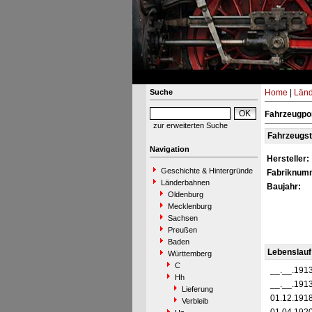
Suche
Home
|
Län
Fahrzeugpor
zur erweiterten Suche
Fahrzeugs
Navigation
Hersteller:
Geschichte & Hintergründe
Fabriknum
Länderbahnen
Baujahr:
Oldenburg
Mecklenburg
Sachsen
Preußen
Baden
Lebenslauf
Württemberg
C
__.__.191
Hh
__.__.191
Lieferung
01.12.191
Verbleib