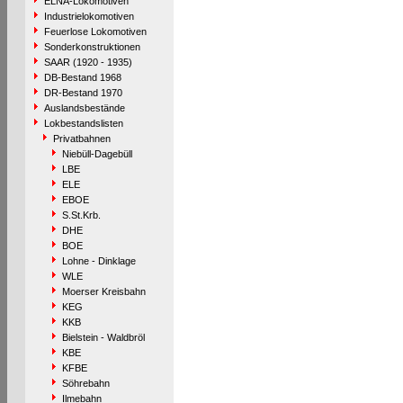
ELNA-Lokomotiven
Industrielokomotiven
Feuerlose Lokomotiven
Sonderkonstruktionen
SAAR (1920 - 1935)
DB-Bestand 1968
DR-Bestand 1970
Auslandsbestände
Lokbestandslisten
Privatbahnen
Niebüll-Dagebüll
LBE
ELE
EBOE
S.St.Krb.
DHE
BOE
Lohne - Dinklage
WLE
Moerser Kreisbahn
KEG
KKB
Bielstein - Waldbröl
KBE
KFBE
Söhrebahn
Ilmebahn