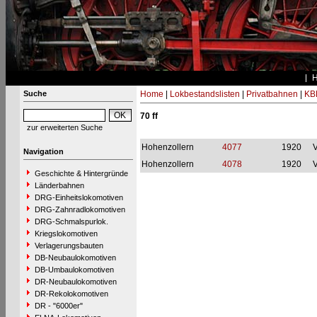
Suche
Home
|
Lokbestandslisten
|
Privatbahnen
|
KB
70 ff
zur erweiterten Suche
Hohenzollern
4077
1920
Navigation
Hohenzollern
4078
1920
Geschichte & Hintergründe
Länderbahnen
DRG-Einheitslokomotiven
DRG-Zahnradlokomotiven
DRG-Schmalspurlok.
Kriegslokomotiven
Verlagerungsbauten
DB-Neubaulokomotiven
DB-Umbaulokomotiven
DR-Neubaulokomotiven
DR-Rekolokomotiven
DR - "6000er"