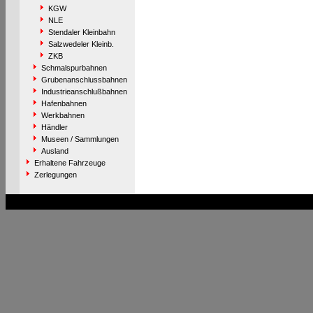
KGW
NLE
Stendaler Kleinbahn
Salzwedeler Kleinb.
ZKB
Schmalspurbahnen
Grubenanschlussbahnen
Industrieanschlußbahnen
Hafenbahnen
Werkbahnen
Händler
Museen / Sammlungen
Ausland
Erhaltene Fahrzeuge
Zerlegungen