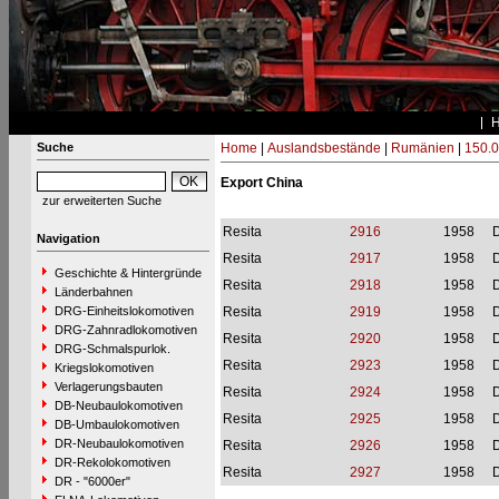
Suche
Home
|
Auslandsbestände
|
Rumänien
|
150.0
Export China
zur erweiterten Suche
Resita
2916
1958
Navigation
Resita
2917
1958
Geschichte & Hintergründe
Resita
2918
1958
Länderbahnen
DRG-Einheitslokomotiven
Resita
2919
1958
DRG-Zahnradlokomotiven
Resita
2920
1958
DRG-Schmalspurlok.
Resita
2923
1958
Kriegslokomotiven
Verlagerungsbauten
Resita
2924
1958
DB-Neubaulokomotiven
Resita
2925
1958
DB-Umbaulokomotiven
DR-Neubaulokomotiven
Resita
2926
1958
DR-Rekolokomotiven
Resita
2927
1958
DR - "6000er"