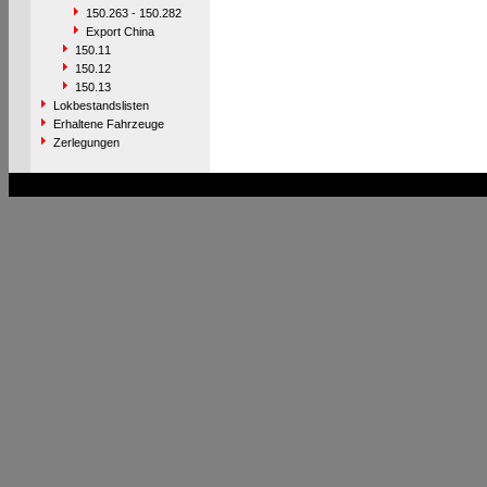
150.263 - 150.282
Export China
150.11
150.12
150.13
Lokbestandslisten
Erhaltene Fahrzeuge
Zerlegungen