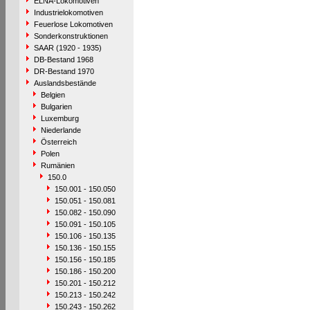
ELNA-Lokomotiven
Industrielokomotiven
Feuerlose Lokomotiven
Sonderkonstruktionen
SAAR (1920 - 1935)
DB-Bestand 1968
DR-Bestand 1970
Auslandsbestände
Belgien
Bulgarien
Luxemburg
Niederlande
Österreich
Polen
Rumänien
150.0
150.001 - 150.050
150.051 - 150.081
150.082 - 150.090
150.091 - 150.105
150.106 - 150.135
150.136 - 150.155
150.156 - 150.185
150.186 - 150.200
150.201 - 150.212
150.213 - 150.242
150.243 - 150.262