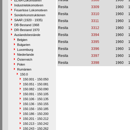
Resita
3308
1960
1
ELNA-Lokomotiven
Industrielokomotiven
Resita
3309
1960
1
Feuerlose Lokomotiven
Resita
3310
1960
1
Sonderkonstruktionen
SAAR (1920 - 1935)
Resita
3311
1960
1
DB-Bestand 1968
Resita
3312
1960
1
DR-Bestand 1970
Resita
3394
1960
1
Auslandsbestände
Belgien
Resita
3395
1960
1
Bulgarien
Resita
3396
1960
1
Luxemburg
Niederlande
Resita
3397
1960
1
Österreich
Resita
3398
1960
1
Polen
Rumänien
150.0
150.001 - 150.050
150.051 - 150.081
150.082 - 150.090
150.091 - 150.105
150.106 - 150.135
150.136 - 150.155
150.156 - 150.185
150.186 - 150.200
150.201 - 150.212
150.213 - 150.242
150.243 - 150.262