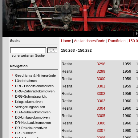
Suche
Home
|
Auslandsbestände
|
Rumänien
|
150.0
150.263 - 150.282
zur erweiterten Suche
Resita
3298
1959
1
Navigation
Resita
3299
1959
1
Geschichte & Hintergründe
Resita
3300
1959
1
Länderbahnen
DRG-Einheitslokomotiven
Resita
3301
1959
1
DRG-Zahnradlokomotiven
Resita
3302
1959
1
DRG-Schmalspurlok.
Resita
3303
1960
1
Kriegslokomotiven
Verlagerungsbauten
Resita
3304
1960
1
DB-Neubaulokomotiven
Resita
3305
1960
1
DB-Umbaulokomotiven
DR-Neubaulokomotiven
Resita
3306
1960
1
DR-Rekolokomotiven
Resita
3307
1960
1
DR - "6000er"