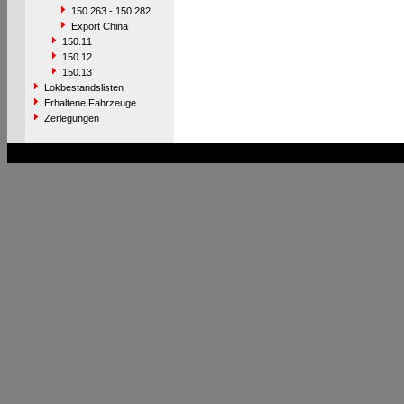
150.263 - 150.282
Export China
150.11
150.12
150.13
Lokbestandslisten
Erhaltene Fahrzeuge
Zerlegungen