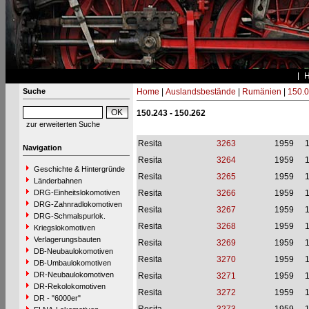
Suche
Home
|
Auslandsbestände
|
Rumänien
|
150.0
150.243 - 150.262
zur erweiterten Suche
Resita
3263
1959
1
Navigation
Resita
3264
1959
1
Geschichte & Hintergründe
Resita
3265
1959
1
Länderbahnen
DRG-Einheitslokomotiven
Resita
3266
1959
1
DRG-Zahnradlokomotiven
Resita
3267
1959
1
DRG-Schmalspurlok.
Resita
3268
1959
1
Kriegslokomotiven
Verlagerungsbauten
Resita
3269
1959
1
DB-Neubaulokomotiven
Resita
3270
1959
1
DB-Umbaulokomotiven
DR-Neubaulokomotiven
Resita
3271
1959
1
DR-Rekolokomotiven
Resita
3272
1959
1
DR - "6000er"