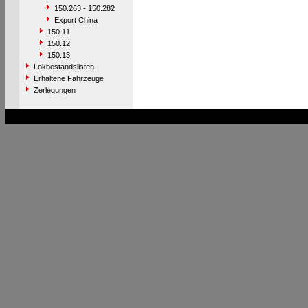
150.263 - 150.282
Export China
150.11
150.12
150.13
Lokbestandslisten
Erhaltene Fahrzeuge
Zerlegungen