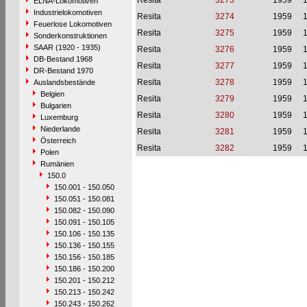
Resita
3273
1959
1
ELNA-Lokomotiven
Industrielokomotiven
Resita
3274
1959
1
Feuerlose Lokomotiven
Resita
3275
1959
1
Sonderkonstruktionen
SAAR (1920 - 1935)
Resita
3276
1959
1
DB-Bestand 1968
Resita
3277
1959
1
DR-Bestand 1970
Resita
3278
1959
1
Auslandsbestände
Belgien
Resita
3279
1959
1
Bulgarien
Resita
3280
1959
1
Luxemburg
Niederlande
Resita
3281
1959
1
Österreich
Resita
3282
1959
1
Polen
Rumänien
150.0
150.001 - 150.050
150.051 - 150.081
150.082 - 150.090
150.091 - 150.105
150.106 - 150.135
150.136 - 150.155
150.156 - 150.185
150.186 - 150.200
150.201 - 150.212
150.213 - 150.242
150.243 - 150.262