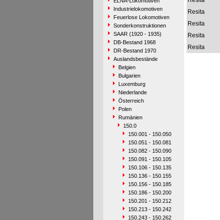
Resita
ELNA-Lokomotiven
Industrielokomotiven
Resita
Feuerlose Lokomotiven
Resita
Sonderkonstruktionen
SAAR (1920 - 1935)
Resita
DB-Bestand 1968
Resita
DR-Bestand 1970
Auslandsbestände
Belgien
Bulgarien
Luxemburg
Niederlande
Österreich
Polen
Rumänien
150.0
150.001 - 150.050
150.051 - 150.081
150.082 - 150.090
150.091 - 150.105
150.106 - 150.135
150.136 - 150.155
150.156 - 150.185
150.186 - 150.200
150.201 - 150.212
150.213 - 150.242
150.243 - 150.262