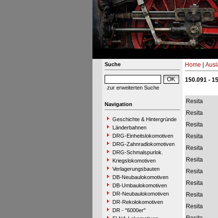
Suche
Home
|
Ausl
150.091 - 1
zur erweiterten Suche
Resita
Navigation
Resita
Geschichte & Hintergründe
Resita
Länderbahnen
DRG-Einheitslokomotiven
Resita
DRG-Zahnradlokomotiven
Resita
DRG-Schmalspurlok.
Resita
Kriegslokomotiven
Verlagerungsbauten
Resita
DB-Neubaulokomotiven
Resita
DB-Umbaulokomotiven
DR-Neubaulokomotiven
Resita
DR-Rekolokomotiven
Resita
DR - "6000er"