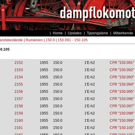
Home
Updates
Typengalerie
Mitwirkende
andsbestände
|
Rumänien
|
150.0
|
150.091 - 150.105
50.105
2152
1955
150.0
1'E-h2
CFR "150.091"
2153
1955
150.0
1'E-h2
CFR "150.092"
2154
1955
150.0
1'E-h2
CFR "150.093"
2155
1955
150.0
1'E-h2
CFR "150.094"
2156
1955
150.0
1'E-h2
CFR "150.095"
2157
1955
150.0
1'E-h2
CFR "150.096"
2158
1955
150.0
1'E-h2
CFR "150.097"
2159
1955
150.0
1'E-h2
CFR "150.098"
2160
1955
150.0
1'E-h2
CFR "150.099"
2161
1955
150.0
1'E-h2
CFR "150.100"