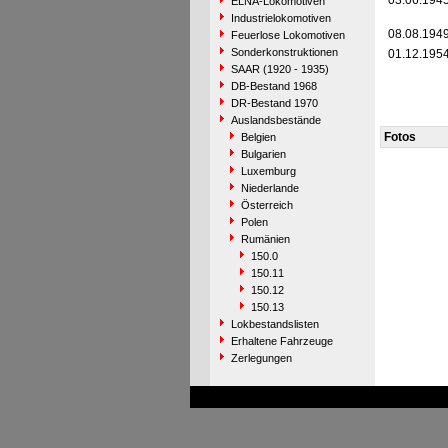
03.06.194
ELNA-Lokomotiven
Industrielokomotiven
08.08.194
Feuerlose Lokomotiven
Sonderkonstruktionen
01.12.195
SAAR (1920 - 1935)
DB-Bestand 1968
DR-Bestand 1970
Auslandsbestände
Fotos
Belgien
Bulgarien
Luxemburg
Niederlande
Österreich
Polen
Rumänien
150.0
150.11
150.12
150.13
Lokbestandslisten
Erhaltene Fahrzeuge
Zerlegungen