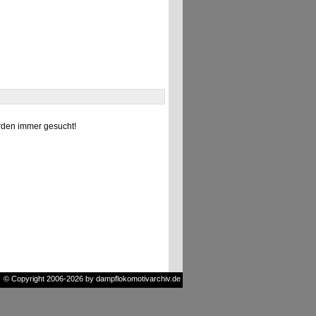
den immer gesucht!
© Copyright 2006-2026 by dampflokomotivarchiv.de