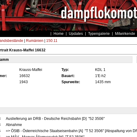
Home
Updates
Typengalerie
Mitwirkende
andsbestände
|
Rumänien
|
150.11
trait Krauss-Maffei 16632
tamm
Krauss-Maffei
Typ:
KDL 1
mer:
16632
Bauart:
1'E-h2
1943
Spurweite:
1435 mm
3
Auslieferung an DRB - Deutsche Reichsbahn [D] "52 3506"
3
Abnahme
5
=> ÖStB - Österreichische Staatseisenbahn [A] "T 52 3506" [Abspaltung von D