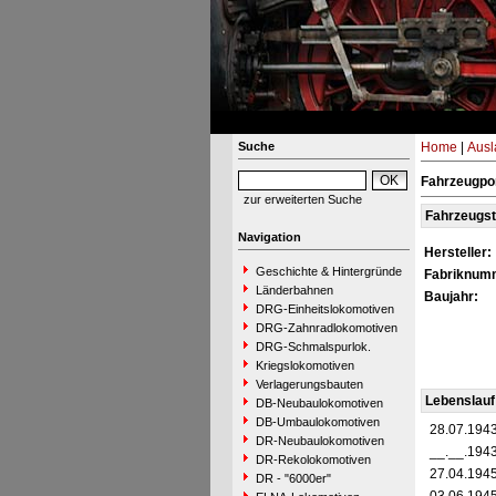
Suche
Home
|
Ausl
Fahrzeugpor
zur erweiterten Suche
Fahrzeugs
Navigation
Hersteller:
Geschichte & Hintergründe
Fabriknum
Länderbahnen
Baujahr:
DRG-Einheitslokomotiven
DRG-Zahnradlokomotiven
DRG-Schmalspurlok.
Kriegslokomotiven
Verlagerungsbauten
Lebenslauf
DB-Neubaulokomotiven
DB-Umbaulokomotiven
28.07.194
DR-Neubaulokomotiven
__.__.194
DR-Rekolokomotiven
27.04.194
DR - "6000er"