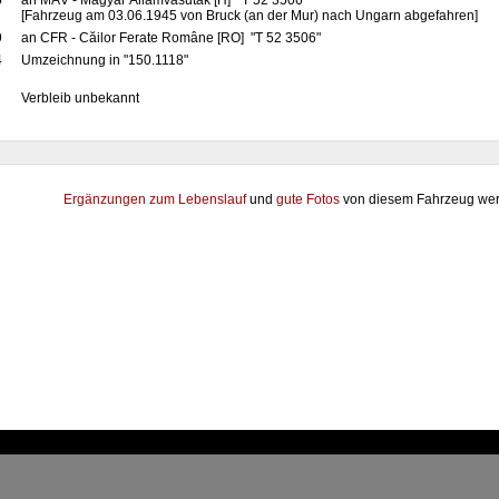
5
an MÁV - Magyar Államvasutak [H] "T 52 3506"
[Fahrzeug am 03.06.1945 von Bruck (an der Mur) nach Ungarn abgefahren]
9
an CFR - Căilor Ferate Române [RO] "T 52 3506"
4
Umzeichnung in "150.1118"
Verbleib unbekannt
Ergänzungen zum Lebenslauf
und
gute Fotos
von diesem Fahrzeug wer