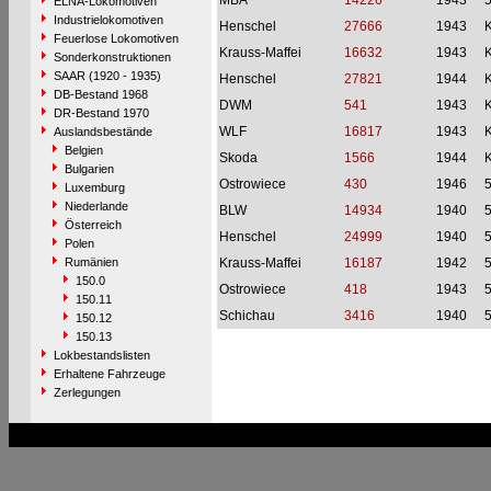
MBA
14226
1943
ELNA-Lokomotiven
Industrielokomotiven
Henschel
27666
1943
Feuerlose Lokomotiven
Krauss-Maffei
16632
1943
Sonderkonstruktionen
SAAR (1920 - 1935)
Henschel
27821
1944
DB-Bestand 1968
DWM
541
1943
DR-Bestand 1970
WLF
16817
1943
Auslandsbestände
Belgien
Skoda
1566
1944
Bulgarien
Ostrowiece
430
1946
Luxemburg
Niederlande
BLW
14934
1940
Österreich
Henschel
24999
1940
Polen
Rumänien
Krauss-Maffei
16187
1942
150.0
Ostrowiece
418
1943
150.11
Schichau
3416
1940
150.12
150.13
Lokbestandslisten
Erhaltene Fahrzeuge
Zerlegungen