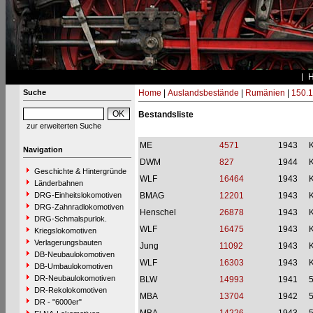
Suche
Home
|
Auslandsbestände
|
Rumänien
|
150.1
Bestandsliste
zur erweiterten Suche
ME
4571
1943
Navigation
DWM
827
1944
Geschichte & Hintergründe
WLF
16464
1943
Länderbahnen
DRG-Einheitslokomotiven
BMAG
12201
1943
DRG-Zahnradlokomotiven
Henschel
26878
1943
DRG-Schmalspurlok.
WLF
16475
1943
Kriegslokomotiven
Verlagerungsbauten
Jung
11092
1943
DB-Neubaulokomotiven
WLF
16303
1943
DB-Umbaulokomotiven
DR-Neubaulokomotiven
BLW
14993
1941
DR-Rekolokomotiven
MBA
13704
1942
DR - "6000er"