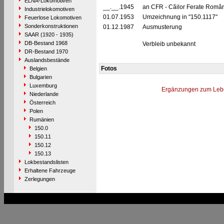
ELNA-Lokomotiven
__.__.1945
an CFR - Căilor Ferate Româ
Industrielokomotiven
01.07.1953
Umzeichnung in "150.1117"
Feuerlose Lokomotiven
Sonderkonstruktionen
01.12.1987
Ausmusterung
SAAR (1920 - 1935)
DB-Bestand 1968
Verbleib unbekannt
DR-Bestand 1970
Auslandsbestände
Fotos
Belgien
Bulgarien
Luxemburg
Ergänzungen zum Leb
Niederlande
Österreich
Polen
Rumänien
150.0
150.11
150.12
150.13
Lokbestandslisten
Erhaltene Fahrzeuge
Zerlegungen