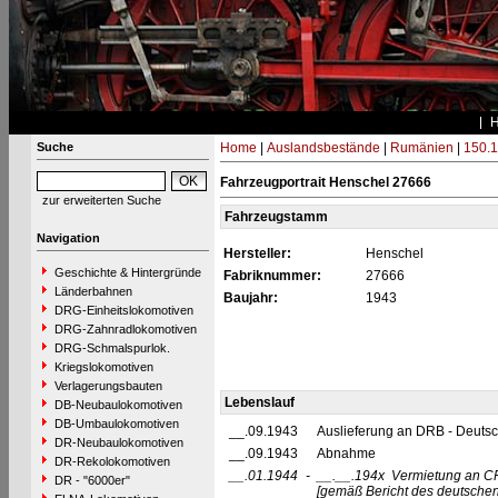
Suche
Home
|
Auslandsbestände
|
Rumänien
|
150.1
Fahrzeugportrait Henschel 27666
zur erweiterten Suche
Fahrzeugstamm
Navigation
Hersteller:
Henschel
Geschichte & Hintergründe
Fabriknummer:
27666
Länderbahnen
Baujahr:
1943
DRG-Einheitslokomotiven
DRG-Zahnradlokomotiven
DRG-Schmalspurlok.
Kriegslokomotiven
Verlagerungsbauten
Lebenslauf
DB-Neubaulokomotiven
DB-Umbaulokomotiven
__.09.1943
Auslieferung an DRB - Deuts
DR-Neubaulokomotiven
__.09.1943
Abnahme
DR-Rekolokomotiven
__.01.1944
-
__.__.194x
Vermietung an CF
DR - "6000er"
[gemäß Bericht des deutschen