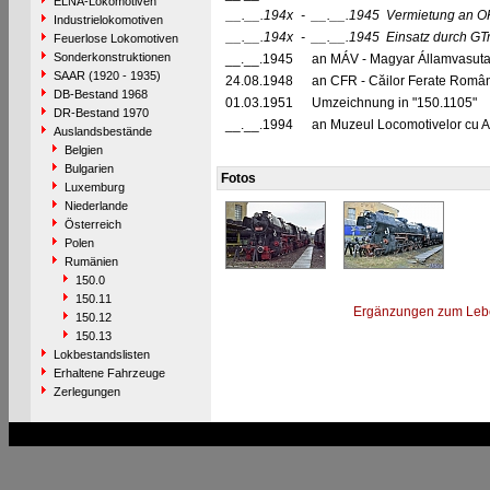
ELNA-Lokomotiven
__.__.194x
-
__.__.1945
Vermietung an O
Industrielokomotiven
__.__.194x
-
__.__.1945
Einsatz durch GT
Feuerlose Lokomotiven
Sonderkonstruktionen
__.__.1945
an MÁV - Magyar Államvasuta
SAAR (1920 - 1935)
24.08.1948
an CFR - Căilor Ferate Româ
DB-Bestand 1968
01.03.1951
Umzeichnung in "150.1105"
DR-Bestand 1970
__.__.1994
an Muzeul Locomotivelor cu A
Auslandsbestände
Belgien
Bulgarien
Fotos
Luxemburg
Niederlande
Österreich
Polen
Rumänien
150.0
150.11
Ergänzungen zum Leb
150.12
150.13
Lokbestandslisten
Erhaltene Fahrzeuge
Zerlegungen