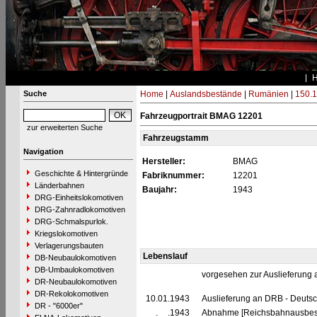
Suche
Home
|
Auslandsbestände
|
Rumänien
|
150.1
Fahrzeugportrait BMAG 12201
zur erweiterten Suche
Fahrzeugstamm
Navigation
Hersteller:
BMAG
Geschichte & Hintergründe
Fabriknummer:
12201
Länderbahnen
Baujahr:
1943
DRG-Einheitslokomotiven
DRG-Zahnradlokomotiven
DRG-Schmalspurlok.
Kriegslokomotiven
Verlagerungsbauten
Lebenslauf
DB-Neubaulokomotiven
DB-Umbaulokomotiven
vorgesehen zur Auslieferung
DR-Neubaulokomotiven
DR-Rekolokomotiven
10.01.1943
Auslieferung an DRB - Deuts
DR - "6000er"
__.__.1943
Abnahme [Reichsbahnausbes