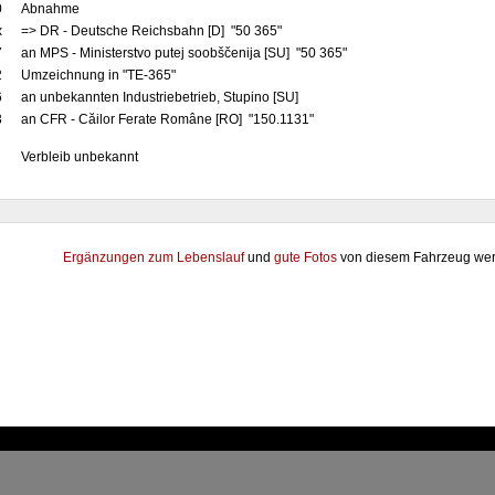
0
Abnahme
x
=> DR - Deutsche Reichsbahn [D] "50 365"
7
an MPS - Ministerstvo putej soobščenija [SU] "50 365"
2
Umzeichnung in "TE-365"
6
an unbekannten Industriebetrieb, Stupino [SU]
3
an CFR - Căilor Ferate Române [RO] "150.1131"
Verbleib unbekannt
Ergänzungen zum Lebenslauf
und
gute Fotos
von diesem Fahrzeug wer