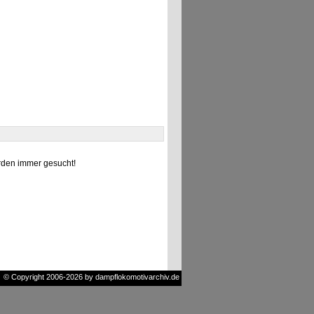
den immer gesucht!
© Copyright 2006-2026 by dampflokomotivarchiv.de