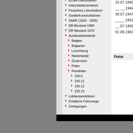
ELNA-Lokomotiven
15.07.194
Industrielokomotiven
__.__.194
Feuerlose Lokomotiven
30.07.194
Sonderkonstruktionen
__.__.195
SAAR (1920 - 1935)
DB-Bestand 1968
__.07.195
DR-Bestand 1970
01.09.196
Auslandsbestände
Belgien
Bulgarien
Luxemburg
Niederlande
Fotos
Österreich
Polen
Rumänien
150.0
150.11
150.12
150.13
Lokbestandslisten
Erhaltene Fahrzeuge
Zerlegungen