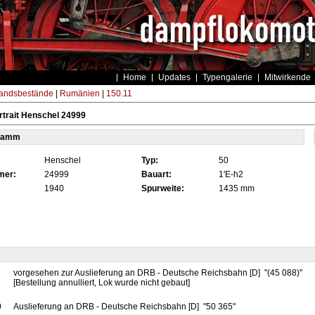
Home
Updates
Typengalerie
Mitwirkende
andsbestände
|
Rumänien
|
150.11
trait Henschel 24999
tamm
Henschel
Typ:
50
mer:
24999
Bauart:
1'E-h2
1940
Spurweite:
1435 mm
vorgesehen zur Auslieferung an DRB - Deutsche Reichsbahn [D] "(45 088)"
[Bestellung annulliert, Lok wurde nicht gebaut]
0
Auslieferung an DRB - Deutsche Reichsbahn [D] "50 365"