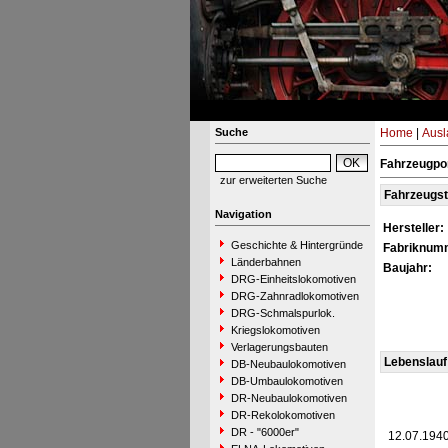
Suche
Home
|
Ausl
Fahrzeugpor
zur erweiterten Suche
Fahrzeugs
Navigation
Hersteller:
Geschichte & Hintergründe
Fabriknum
Länderbahnen
Baujahr:
DRG-Einheitslokomotiven
DRG-Zahnradlokomotiven
DRG-Schmalspurlok.
Kriegslokomotiven
Verlagerungsbauten
Lebenslauf
DB-Neubaulokomotiven
DB-Umbaulokomotiven
DR-Neubaulokomotiven
DR-Rekolokomotiven
DR - "6000er"
12.07.194