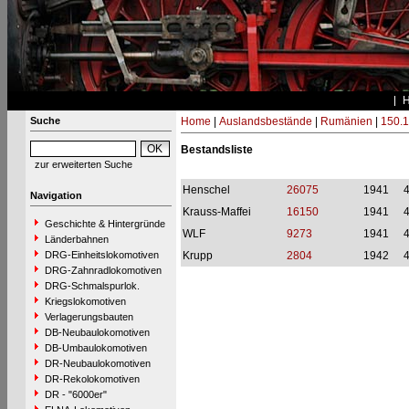
Suche
Home
|
Auslandsbestände
|
Rumänien
|
150.
Bestandsliste
zur erweiterten Suche
Henschel
26075
1941
Navigation
Krauss-Maffei
16150
1941
Geschichte & Hintergründe
WLF
9273
1941
Länderbahnen
DRG-Einheitslokomotiven
Krupp
2804
1942
DRG-Zahnradlokomotiven
DRG-Schmalspurlok.
Kriegslokomotiven
Verlagerungsbauten
DB-Neubaulokomotiven
DB-Umbaulokomotiven
DR-Neubaulokomotiven
DR-Rekolokomotiven
DR - "6000er"