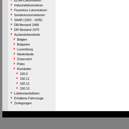
ELNA-Lokomotiven
Industrielokomotiven
Feuerlose Lokomotiven
Sonderkonstruktionen
SAAR (1920 - 1935)
DB-Bestand 1968
DR-Bestand 1970
Auslandsbestände
Belgien
Bulgarien
Luxemburg
Niederlande
Österreich
Polen
Rumänien
150.0
150.11
150.12
150.13
Lokbestandslisten
Erhaltene Fahrzeuge
Zerlegungen