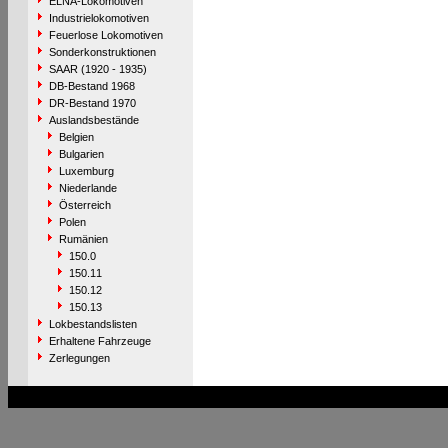
ELNA-Lokomotiven
Industrielokomotiven
Feuerlose Lokomotiven
Sonderkonstruktionen
SAAR (1920 - 1935)
DB-Bestand 1968
DR-Bestand 1970
Auslandsbestände
Belgien
Bulgarien
Luxemburg
Niederlande
Österreich
Polen
Rumänien
150.0
150.11
150.12
150.13
Lokbestandslisten
Erhaltene Fahrzeuge
Zerlegungen