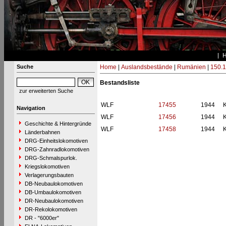
Suche
Home
|
Auslandsbestände
|
Rumänien
|
150.
Bestandsliste
zur erweiterten Suche
WLF
17455
1944
Navigation
WLF
17456
1944
Geschichte & Hintergründe
WLF
17458
1944
Länderbahnen
DRG-Einheitslokomotiven
DRG-Zahnradlokomotiven
DRG-Schmalspurlok.
Kriegslokomotiven
Verlagerungsbauten
DB-Neubaulokomotiven
DB-Umbaulokomotiven
DR-Neubaulokomotiven
DR-Rekolokomotiven
DR - "6000er"