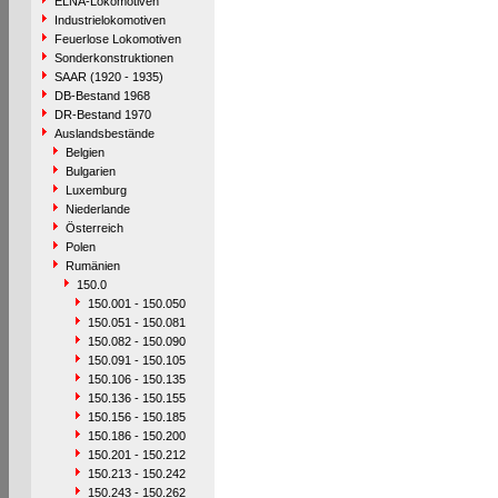
ELNA-Lokomotiven
Industrielokomotiven
Feuerlose Lokomotiven
Sonderkonstruktionen
SAAR (1920 - 1935)
DB-Bestand 1968
DR-Bestand 1970
Auslandsbestände
Belgien
Bulgarien
Luxemburg
Niederlande
Österreich
Polen
Rumänien
150.0
150.001 - 150.050
150.051 - 150.081
150.082 - 150.090
150.091 - 150.105
150.106 - 150.135
150.136 - 150.155
150.156 - 150.185
150.186 - 150.200
150.201 - 150.212
150.213 - 150.242
150.243 - 150.262