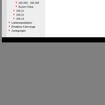
150.263 - 150.282
Export China
150.11
150.12
150.13
Lokbestandslisten
Erhaltene Fahrzeuge
Zerlegungen