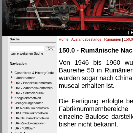
Suche
Home
|
Auslandsbestände
|
Rumänien
|
150.0
150.0 - Rumänische Nac
zur erweiterten Suche
Von 1946 bis 1960 wu
Navigation
Baureihe 50 in Rumänien
Geschichte & Hintergründe
wurden sogar nach China 
Länderbahnen
DRG-Einheitslokomotiven
museal erhalten ist.
DRG-Zahnradlokomotiven
DRG-Schmalspurlok.
Kriegslokomotiven
Die Fertigung erfolgte b
Verlagerungsbauten
Fabriknummernbereiche
DB-Neubaulokomotiven
DB-Umbaulokomotiven
einzelne Baulose darstell
DR-Neubaulokomotiven
bisher nicht bekannt.
DR-Rekolokomotiven
DR - "6000er"