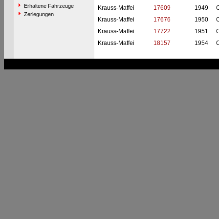
Erhaltene Fahrzeuge
Krauss-Maffei
17609
1949
C
Zerlegungen
Krauss-Maffei
17676
1950
C
Krauss-Maffei
17722
1951
C
Krauss-Maffei
18157
1954
C