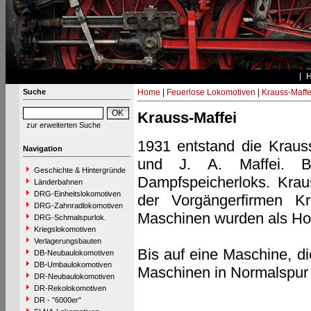
Suche
Home
|
Feuerlose Lokomotiven
|
Krauss-Maffe
Krauss-Maffei
zur erweiterten Suche
1931 entstand die Kraus
Navigation
und J. A. Maffei. 
Geschichte & Hintergründe
Dampfspeicherloks. Kraus
Länderbahnen
DRG-Einheitslokomotiven
der Vorgängerfirmen Kr
DRG-Zahnradlokomotiven
Maschinen wurden als Hoc
DRG-Schmalspurlok.
Kriegslokomotiven
Verlagerungsbauten
Bis auf eine Maschine, d
DB-Neubaulokomotiven
DB-Umbaulokomotiven
Maschinen in Normalspur g
DR-Neubaulokomotiven
DR-Rekolokomotiven
DR - "6000er"