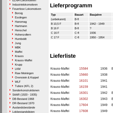
ELNA-Lokomotiven
Lieferprogramm
Industrielokomotiven
Feuerlose Lokomotiven
Borsig
Typ
Bauart
Baujahre
Esslingen
(unbekannt)
B-fl
Hanomag
B 10,5 F
B-fl
1942 - 1949
Hartmann
B 16 F
B-fl
?
Henschel
C 16 F
C-fl
1936
Hohenzollern
C 17 F
C-fl
1950 - 1954
Humboldt
Jung
MBK
Maffei
Lieferliste
Krauss
Krauss-Maffei
Krupp
Krauss-Maffei
15584
1936
B
LKM
Raw Meiningen
Krauss-Maffei
15660
1938
Orenstein & Koppel
Krauss-Maffei
16101
1941
WLF
Tubize (KFL 2)
Krauss-Maffei
16159
1941
Sonderkonstruktionen
Krauss-Maffei
16301
1942
B
SAAR (1920 - 1935)
Krauss-Maffei
16302
1943
B
DB-Bestand 1968
DR-Bestand 1970
Krauss-Maffei
17604
1949
B
Auslandsbestände
Krauss-Maffei
17608
1949
Lokbestandslisten