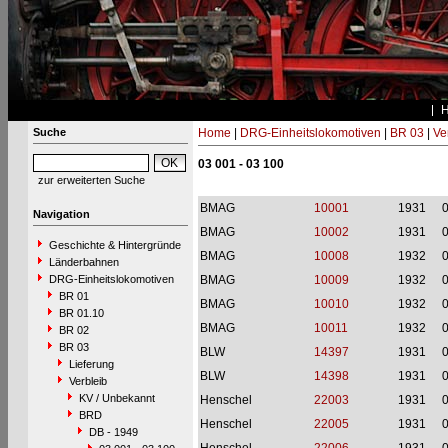
Suche
Home
|
DRG-Einheitslokomotiven
|
BR 03
|
Ve
03 001 - 03 100
zur erweiterten Suche
BMAG
10001
1931
Navigation
BMAG
10002
1931
Geschichte & Hintergründe
BMAG
10008
1932
Länderbahnen
DRG-Einheitslokomotiven
BMAG
10009
1932
BR 01
BMAG
10010
1932
BR 01.10
BMAG
10011
1932
BR 02
BR 03
BLW
14397
1931
Lieferung
BLW
14398
1931
Verbleib
KV / Unbekannt
Henschel
22003
1931
BRD
Henschel
22005
1931
DB - 1949