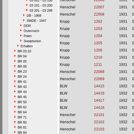
Henschel
22006
1931
03 001 - 03 100
03 101 - 03 200
Henschel
22007
1931
03 201 - 03 298
Henschel
22008
1931
DB - 1968
SWDE - 1947
Krupp
1202
1931
DDR
Krupp
1203
1931
Österreich
Krupp
1204
1931
Polen
Sowjetunion
Krupp
1205
1931
Erhalten
Krupp
1206
1931
BR 03.10
BR 04
Krupp
1210
1931
BR 05
Krupp
1211
1931
BR 06
BR 23
Henschel
22068
1931
BR 24
Henschel
22069
1931
BR 41
BLW
14415
1932
BR 43
BR 44
BLW
14416
1932
BR 45
BLW
14417
1932
BR 50
BR 62
BLW
14418
1932
BR 64
Henschel
22101
1932
BR 71
Henschel
22102
1932
BR 80
BR 81
Henschel
22103
1932
BR 84