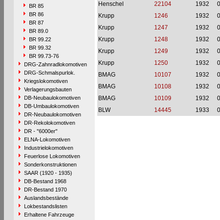
Henschel
22104
1932
BR 85
BR 86
Krupp
1246
1932
BR 87
Krupp
1247
1932
BR 89.0
Krupp
1248
1932
BR 99.22
BR 99.32
Krupp
1249
1932
BR 99.73-76
Krupp
1250
1932
DRG-Zahnradlokomotiven
DRG-Schmalspurlok.
BMAG
10107
1932
Kriegslokomotiven
BMAG
10108
1932
Verlagerungsbauten
DB-Neubaulokomotiven
BMAG
10109
1932
DB-Umbaulokomotiven
BLW
14445
1933
DR-Neubaulokomotiven
DR-Rekolokomotiven
DR - "6000er"
ELNA-Lokomotiven
Industrielokomotiven
Feuerlose Lokomotiven
Sonderkonstruktionen
SAAR (1920 - 1935)
DB-Bestand 1968
DR-Bestand 1970
Auslandsbestände
Lokbestandslisten
Erhaltene Fahrzeuge