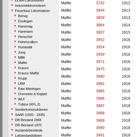
ELNA-Lokomotiven
Maffei
3742
1912
Industrielokomotiven
Maffei
3844
1913
Feuerlose Lokomotiven
Borsig
Maffei
3859
1913
Esslingen
Maffei
3884
1914
Hanomag
Hartmann
Maffei
3937
1915
Henschel
Maffei
3952
1916
Hohenzollern
Maffei
3954
1916
Humboldt
Jung
Maffei
3959
1916
MBK
Maffei
3971
1916
Maffei
Krauss
Maffei
3975
1916
Krauss-Maffei
Maffei
3980
1916
Krupp
LKM
Maffei
3982
1918
Raw Meiningen
Maffei
3985
1918
Orenstein & Koppel
Maffei
3986
1918
WLF
Tubize (KFL 2)
Maffei
3987
1918
Sonderkonstruktionen
Maffei
3988
1918
SAAR (1920 - 1935)
DB-Bestand 1968
Maffei
3989
1918
DR-Bestand 1970
Maffei
3990
1918
Auslandsbestände
Maffei
3991
1918
Lokbestandslisten