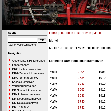
Suche
Home
|
Feuerlose Lokomotiven
|
Maffei
Maffei
zur erweiterten Suche
Maffei hat insgesamt 59 Dampfspeicherlokomo
Navigation
Geschichte & Hintergründe
Lieferliste Dampfspeicherlokomotiven
Länderbahnen
DRG-Einheitslokomotiven
Maffei
2904
1908
DRG-Zahnradlokomotiven
DRG-Schmalspurlok.
Maffei
3634
1910
Kriegslokomotiven
Maffei
3635
1910
Verlagerungsbauten
Maffei
3665
1912
DB-Neubaulokomotiven
DB-Umbaulokomotiven
Maffei
3686
1911
DR-Neubaulokomotiven
Maffei
3740
1912
DR-Rekolokomotiven
DR - "6000er"
Maffei
3741
1912