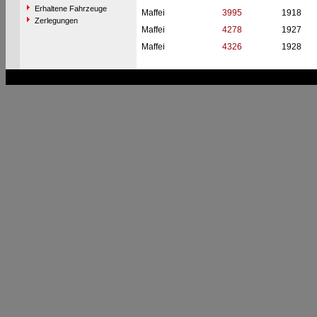
Erhaltene Fahrzeuge
Maffei
3995
1918
Zerlegungen
Maffei
4278
1927
Maffei
4326
1928