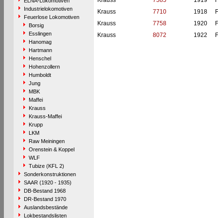
Krauss
7585
1919
F
ELNA-Lokomotiven
Industrielokomotiven
Krauss
7710
1918
F
Feuerlose Lokomotiven
Krauss
7758
1920
F
Borsig
Esslingen
Krauss
8072
1922
F
Hanomag
Hartmann
Henschel
Hohenzollern
Humboldt
Jung
MBK
Maffei
Krauss
Krauss-Maffei
Krupp
LKM
Raw Meiningen
Orenstein & Koppel
WLF
Tubize (KFL 2)
Sonderkonstruktionen
SAAR (1920 - 1935)
DB-Bestand 1968
DR-Bestand 1970
Auslandsbestände
Lokbestandslisten