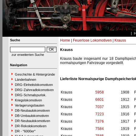
Suche
Home
|
Feuerlose Lokomotiven
|
Krauss
Krauss
zur erweiterten Suche
Krauss baute insgesamt nur 18 Dampfspeich
normalspurigen Fahrzeuge vorgestellt.
Navigation
Geschichte & Hintergründe
Lieferliste Normalspurige Dampfspeicherl
Länderbahnen
DRG-Einheitslokomotiven
DRG-Zahnradlokomotiven
Krauss
5958
1908
F
DRG-Schmalspurlok.
Krauss
6601
1912
F
Kriegslokomotiven
Verlagerungsbauten
Krauss
7037
1915
F
DB-Neubaulokomotiven
Krauss
7223
1916
F
DB-Umbaulokomotiven
DR-Neubaulokomotiven
Krauss
7376
1917
F
DR-Rekolokomotiven
Krauss
7584
1919
F
DR - "6000er"