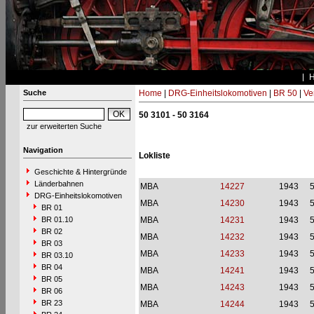
Suche
Home
|
DRG-Einheitslokomotiven
|
BR 50
|
Ve
50 3101 - 50 3164
zur erweiterten Suche
Navigation
Lokliste
Geschichte & Hintergründe
Länderbahnen
MBA
14227
1943
DRG-Einheitslokomotiven
MBA
14230
1943
BR 01
BR 01.10
MBA
14231
1943
BR 02
MBA
14232
1943
BR 03
MBA
14233
1943
BR 03.10
BR 04
MBA
14241
1943
BR 05
MBA
14243
1943
BR 06
BR 23
MBA
14244
1943