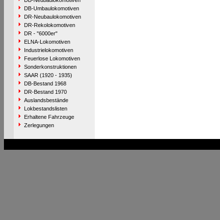
DB-Neubaulokomotiven
DB-Umbaulokomotiven
DR-Neubaulokomotiven
DR-Rekolokomotiven
DR - "6000er"
ELNA-Lokomotiven
Industrielokomotiven
Feuerlose Lokomotiven
Sonderkonstruktionen
SAAR (1920 - 1935)
DB-Bestand 1968
DR-Bestand 1970
Auslandsbestände
Lokbestandslisten
Erhaltene Fahrzeuge
Zerlegungen