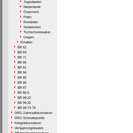
Jugoslawien
Niederlande
Österreich
Polen
Rumänien
Sowjetunion
Tschechoslowakei
Ungarn
Erhalten
BR 62
BR 64
BR 71
BR 80
BR 81
BR 84
BR 85
BR 86
BR 87
BR 89.0
BR 99.22
BR 99.32
BR 99.73-76
DRG-Zahnradlokomotiven
DRG-Schmalspurlok.
Kriegslokomotiven
Verlagerungsbauten