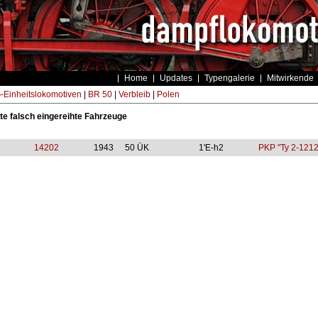
Home
Updates
Typengalerie
Mitwirkende
Einheitslokomotiven
|
BR 50
|
Verbleib
|
Polen
te falsch eingereihte Fahrzeuge
14202
1943
50 ÜK
1'E-h2
PKP "Ty 2-1212