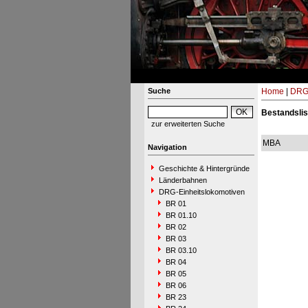
Suche
Home
|
DRG-
Bestandslis
zur erweiterten Suche
MBA
Navigation
Geschichte & Hintergründe
Länderbahnen
DRG-Einheitslokomotiven
BR 01
BR 01.10
BR 02
BR 03
BR 03.10
BR 04
BR 05
BR 06
BR 23