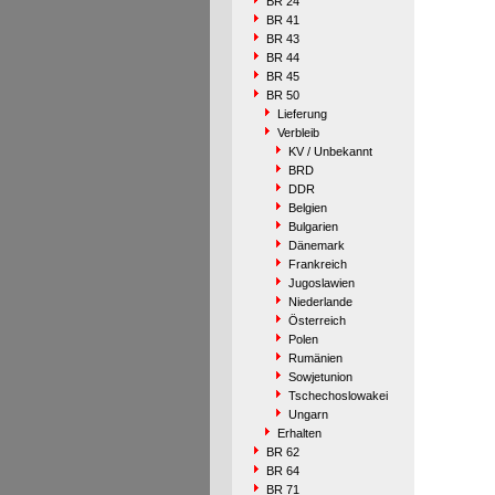
BR 24
BR 41
BR 43
BR 44
BR 45
BR 50
Lieferung
Verbleib
KV / Unbekannt
BRD
DDR
Belgien
Bulgarien
Dänemark
Frankreich
Jugoslawien
Niederlande
Österreich
Polen
Rumänien
Sowjetunion
Tschechoslowakei
Ungarn
Erhalten
BR 62
BR 64
BR 71