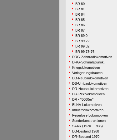
BR 80
BR 81
BR 84
BR 85
BR 86
BR 87
BR 89.0
BR 99.22
BR 99.32
BR 99.73-76
DRG-Zahnradlokomotiven
DRG-Schmalspurlok.
Kriegslokomotiven
Verlagerungsbauten
DB-Neubaulokomotiven
DB-Umbaulokomotiven
DR-Neubaulokomotiven
DR-Rekolokomotiven
DR - "6000er"
ELNA-Lokomotiven
Industrielokomotiven
Feuerlose Lokomotiven
Sonderkonstruktionen
SAAR (1920 - 1935)
DB-Bestand 1968
DR-Bestand 1970