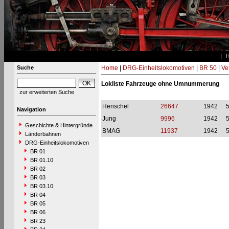
Suche
Home
|
DRG-Einheitslokomotiven
|
BR 50
|
Ve
Lokliste Fahrzeuge ohne Umnummerung
zur erweiterten Suche
Henschel
26647
1942
Navigation
Jung
9996
1942
Geschichte & Hintergründe
BMAG
11937
1942
Länderbahnen
DRG-Einheitslokomotiven
BR 01
BR 01.10
BR 02
BR 03
BR 03.10
BR 04
BR 05
BR 06
BR 23