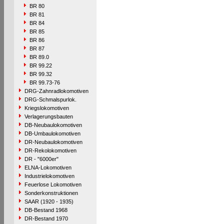
BR 80
BR 81
BR 84
BR 85
BR 86
BR 87
BR 89.0
BR 99.22
BR 99.32
BR 99.73-76
DRG-Zahnradlokomotiven
DRG-Schmalspurlok.
Kriegslokomotiven
Verlagerungsbauten
DB-Neubaulokomotiven
DB-Umbaulokomotiven
DR-Neubaulokomotiven
DR-Rekolokomotiven
DR - "6000er"
ELNA-Lokomotiven
Industrielokomotiven
Feuerlose Lokomotiven
Sonderkonstruktionen
SAAR (1920 - 1935)
DB-Bestand 1968
DR-Bestand 1970