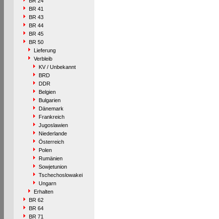
BR 24
BR 41
BR 43
BR 44
BR 45
BR 50
Lieferung
Verbleib
KV / Unbekannt
BRD
DDR
Belgien
Bulgarien
Dänemark
Frankreich
Jugoslawien
Niederlande
Österreich
Polen
Rumänien
Sowjetunion
Tschechoslowakei
Ungarn
Erhalten
BR 62
BR 64
BR 71