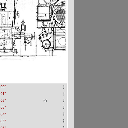
400"
401"
402"
403"
404"
405"