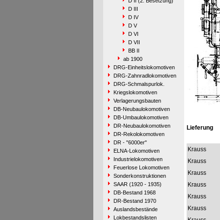
D II (2. Besetzung)
D III
D IV
D V
D VI
D VII
BB II
ab 1900
DRG-Einheitslokomotiven
DRG-Zahnradlokomotiven
DRG-Schmalspurlok.
Kriegslokomotiven
Verlagerungsbauten
DB-Neubaulokomotiven
DB-Umbaulokomotiven
DR-Neubaulokomotiven
Lieferung
DR-Rekolokomotiven
DR - "6000er"
Krauss
ELNA-Lokomotiven
Industrielokomotiven
Krauss
Feuerlose Lokomotiven
Krauss
Sonderkonstruktionen
SAAR (1920 - 1935)
Krauss
DB-Bestand 1968
Krauss
DR-Bestand 1970
Krauss
Auslandsbestände
Lokbestandslisten