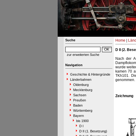
Suche
Home
|
Län
D II (2. Bes
zur erweiterten Suche
Nach der A
Dampflokomo
Navigation
wurde weite
kamen 70 al
Geschichte & Hintergründe
TKh101. Die
Länderbahnen
genommen.
Oldenburg
Mecklenburg
Sachsen
Zeichnung
Preußen
Baden
Württemberg
Bayern
bis 1900
D I
D II (1. Besetzung)