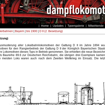
Home
Updates
Typengalerie
Mitwirkende
derbahnen
|
Bayern
|
bis 1900
|
D II (2. Besetzung)
etzung)
usmusterung aller Lokalbahnlokomotiven der Gattung D II im Jahre 1894 w
tiven für den Rangierbetrieb der Gattung D II der Königlich Bayerischen Sta
re Lokomotiven dieses Typs in Betrieb genommen. Sie erhielten die neue Bezeichn
s Baureihe 89.6 zur Deutschen Reichsbahn, die übrigen drei Exemplare kamen
 meisten Loks waren auch nach dem Zweiten Weltkrieg im Einsatz. Die letz