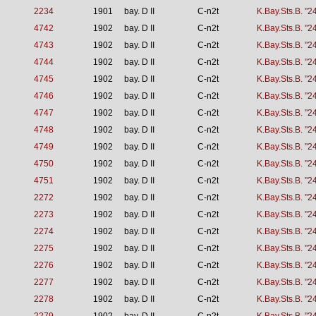
2234
1901
bay. D II
C-n2t
K.Bay.Sts.B. "2
4742
1902
bay. D II
C-n2t
K.Bay.Sts.B. "2
4743
1902
bay. D II
C-n2t
K.Bay.Sts.B. "2
4744
1902
bay. D II
C-n2t
K.Bay.Sts.B. "2
4745
1902
bay. D II
C-n2t
K.Bay.Sts.B. "2
4746
1902
bay. D II
C-n2t
K.Bay.Sts.B. "2
4747
1902
bay. D II
C-n2t
K.Bay.Sts.B. "2
4748
1902
bay. D II
C-n2t
K.Bay.Sts.B. "2
4749
1902
bay. D II
C-n2t
K.Bay.Sts.B. "2
4750
1902
bay. D II
C-n2t
K.Bay.Sts.B. "2
4751
1902
bay. D II
C-n2t
K.Bay.Sts.B. "2
2272
1902
bay. D II
C-n2t
K.Bay.Sts.B. "2
2273
1902
bay. D II
C-n2t
K.Bay.Sts.B. "2
2274
1902
bay. D II
C-n2t
K.Bay.Sts.B. "2
2275
1902
bay. D II
C-n2t
K.Bay.Sts.B. "2
2276
1902
bay. D II
C-n2t
K.Bay.Sts.B. "2
2277
1902
bay. D II
C-n2t
K.Bay.Sts.B. "2
2278
1902
bay. D II
C-n2t
K.Bay.Sts.B. "2