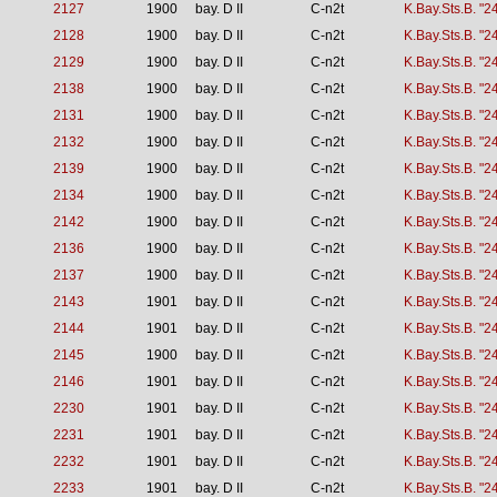
2127
1900
bay. D II
C-n2t
K.Bay.Sts.B. "2
2128
1900
bay. D II
C-n2t
K.Bay.Sts.B. "2
2129
1900
bay. D II
C-n2t
K.Bay.Sts.B. "2
2138
1900
bay. D II
C-n2t
K.Bay.Sts.B. "2
2131
1900
bay. D II
C-n2t
K.Bay.Sts.B. "2
2132
1900
bay. D II
C-n2t
K.Bay.Sts.B. "2
2139
1900
bay. D II
C-n2t
K.Bay.Sts.B. "2
2134
1900
bay. D II
C-n2t
K.Bay.Sts.B. "2
2142
1900
bay. D II
C-n2t
K.Bay.Sts.B. "2
2136
1900
bay. D II
C-n2t
K.Bay.Sts.B. "2
2137
1900
bay. D II
C-n2t
K.Bay.Sts.B. "2
2143
1901
bay. D II
C-n2t
K.Bay.Sts.B. "2
2144
1901
bay. D II
C-n2t
K.Bay.Sts.B. "2
2145
1900
bay. D II
C-n2t
K.Bay.Sts.B. "2
2146
1901
bay. D II
C-n2t
K.Bay.Sts.B. "2
2230
1901
bay. D II
C-n2t
K.Bay.Sts.B. "2
2231
1901
bay. D II
C-n2t
K.Bay.Sts.B. "2
2232
1901
bay. D II
C-n2t
K.Bay.Sts.B. "2
2233
1901
bay. D II
C-n2t
K.Bay.Sts.B. "2