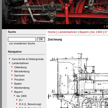
Suche
Home
|
Länderbahnen
|
Bayern
|
bis 1900
|
D 
Zeichnung
zur erweiterten Suche
Navigation
Geschichte & Hintergründe
Länderbahnen
Oldenburg
Mecklenburg
Sachsen
Preußen
Baden
Württemberg
Bayern
bis 1900
D I
D II (1. Besetzung)