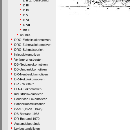
D II (2. Besetzung)
D III
D IV
D V
D VI
D VII
BB II
ab 1900
DRG-Einheitslokomotiven
DRG-Zahnradlokomotiven
DRG-Schmalspurlok.
Kriegslokomotiven
Verlagerungsbauten
DB-Neubaulokomotiven
DB-Umbaulokomotiven
DR-Neubaulokomotiven
DR-Rekolokomotiven
DR - "6000er"
ELNA-Lokomotiven
Industrielokomotiven
Feuerlose Lokomotiven
Sonderkonstruktionen
SAAR (1920 - 1935)
DB-Bestand 1968
DR-Bestand 1970
Auslandsbestände
Lokbestandslisten