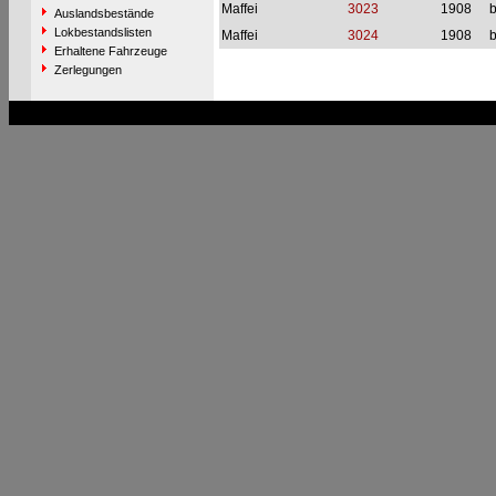
Maffei
3023
1908
b
Auslandsbestände
Lokbestandslisten
Maffei
3024
1908
b
Erhaltene Fahrzeuge
Zerlegungen