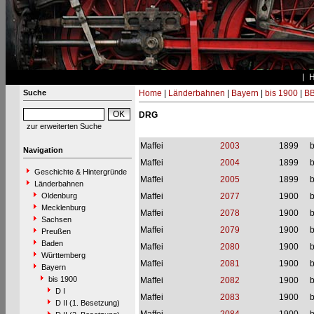
Suche
Home
|
Länderbahnen
|
Bayern
|
bis 1900
|
BB
DRG
zur erweiterten Suche
Maffei
2003
1899
b
Navigation
Maffei
2004
1899
b
Geschichte & Hintergründe
Maffei
2005
1899
b
Länderbahnen
Oldenburg
Maffei
2077
1900
b
Mecklenburg
Maffei
2078
1900
b
Sachsen
Maffei
2079
1900
b
Preußen
Baden
Maffei
2080
1900
b
Württemberg
Maffei
2081
1900
b
Bayern
bis 1900
Maffei
2082
1900
b
D I
Maffei
2083
1900
b
D II (1. Besetzung)