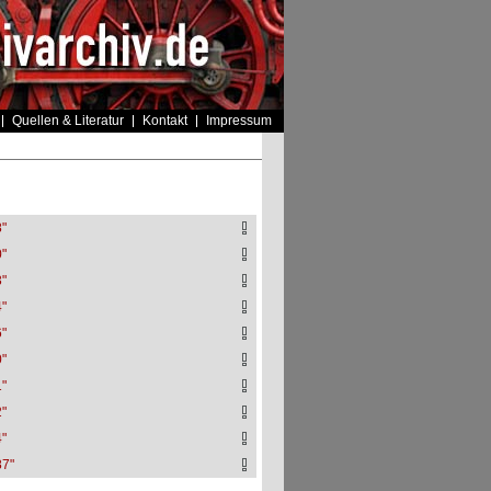
Quellen & Literatur
Kontakt
Impressum
8"
0"
3"
4"
6"
0"
1"
2"
4"
87"