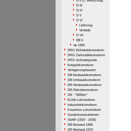
D II (2. Besetzung)
D III
D IV
D V
D VI
Lieferung
Verbleib
D VII
BB II
ab 1900
DRG-Einheitslokomotiven
DRG-Zahnradlokomotiven
DRG-Schmalspurlok.
Kriegslokomotiven
Verlagerungsbauten
DB-Neubaulokomotiven
DB-Umbaulokomotiven
DR-Neubaulokomotiven
DR-Rekolokomotiven
DR - "6000er"
ELNA-Lokomotiven
Industrielokomotiven
Feuerlose Lokomotiven
Sonderkonstruktionen
SAAR (1920 - 1935)
DB-Bestand 1968
DR-Bestand 1970