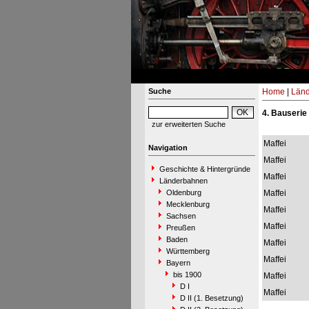
Suche
Home
|
Län
4. Bauserie 
zur erweiterten Suche
Maffei
Navigation
Maffei
Geschichte & Hintergründe
Maffei
Länderbahnen
Oldenburg
Maffei
Mecklenburg
Maffei
Sachsen
Maffei
Preußen
Baden
Maffei
Württemberg
Maffei
Bayern
bis 1900
Maffei
D I
Maffei
D II (1. Besetzung)