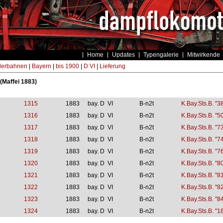
Home
Updates
Typengalerie
Mitwirkende
derbahnen
|
Bayern
|
bis 1900
|
D VI
|
Lieferung
(Maffei 1883)
1315
1883
bay. D VI
B-n2t
K.Bay.Sts.B. "3
1316
1883
bay. D VI
B-n2t
K.Bay.Sts.B. "5
1317
1883
bay. D VI
B-n2t
K.Bay.Sts.B. "7
1318
1883
bay. D VI
B-n2t
K.Bay.Sts.B. "7
1319
1883
bay. D VI
B-n2t
K.Bay.Sts.B. "7
1320
1883
bay. D VI
B-n2t
K.Bay.Sts.B. "8
1321
1883
bay. D VI
B-n2t
K.Bay.Sts.B. "8
1322
1883
bay. D VI
B-n2t
K.Bay.Sts.B. "8
1323
1883
bay. D VI
B-n2t
K.Bay.Sts.B. "8
1324
1883
bay. D VI
B-n2t
K.Bay.Sts.B. "1