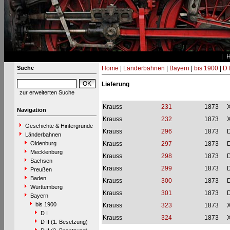
Suche
Home
|
Länderbahnen
|
Bayern
|
bis 1900
|
D I
Lieferung
zur erweiterten Suche
Krauss
231
1873
X
Navigation
Krauss
232
1873
X
Geschichte & Hintergründe
Krauss
296
1873
D
Länderbahnen
Oldenburg
Krauss
297
1873
D
Mecklenburg
Krauss
298
1873
D
Sachsen
Krauss
299
1873
D
Preußen
Baden
Krauss
300
1873
D
Württemberg
Krauss
301
1873
D
Bayern
bis 1900
Krauss
323
1873
X
D I
Krauss
324
1873
X
D II (1. Besetzung)