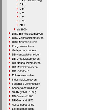
D II (2. Besetzung)
D III
D IV
D V
D VI
D VII
BB II
ab 1900
DRG-Einheitslokomotiven
DRG-Zahnradlokomotiven
DRG-Schmalspurlok.
Kriegslokomotiven
Verlagerungsbauten
DB-Neubaulokomotiven
DB-Umbaulokomotiven
DR-Neubaulokomotiven
DR-Rekolokomotiven
DR - "6000er"
ELNA-Lokomotiven
Industrielokomotiven
Feuerlose Lokomotiven
Sonderkonstruktionen
SAAR (1920 - 1935)
DB-Bestand 1968
DR-Bestand 1970
Auslandsbestände
Lokbestandslisten